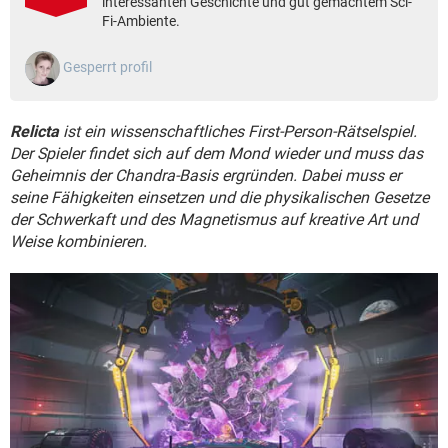
interessanten Geschichte und gut gemachtem Sci-
FACEBOOK
HARDWARE
Fi-Ambiente.
Gesperrt profil
Relicta
ist ein wissenschaftliches First-Person-Rätselspiel.
Der Spieler findet sich auf dem Mond wieder und muss das
Geheimnis der Chandra-Basis ergründen. Dabei muss er
seine Fähigkeiten einsetzen und die physikalischen Gesetze
der Schwerkaft und des Magnetismus auf kreative Art und
Weise kombinieren.