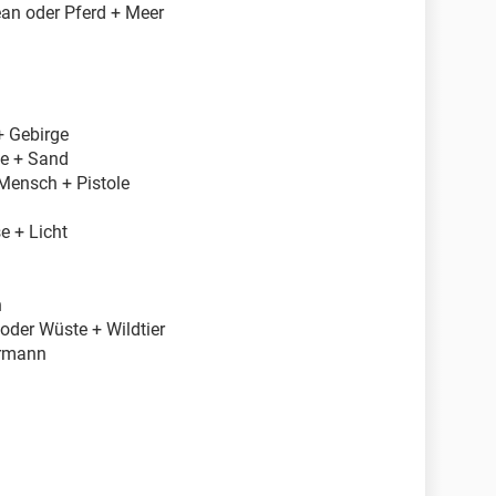
zean oder Pferd + Meer
+ Gebirge
ze + Sand
Mensch + Pistole
e + Licht
n
 oder Wüste + Wildtier
hrmann