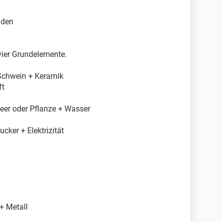
aden
 vier Grundelemente.
 Schwein + Keramik
ft
Meer oder Pflanze + Wasser
cker + Elektrizität
+ Metall