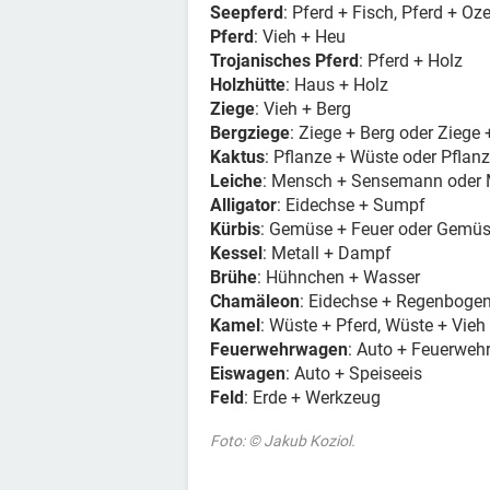
Seepferd
: Pferd + Fisch, Pferd + O
Pferd
: Vieh + Heu
Trojanisches Pferd
: Pferd + Holz
Holzhütte
: Haus + Holz
Ziege
: Vieh + Berg
Bergziege
: Ziege + Berg oder Ziege 
Kaktus
: Pflanze + Wüste oder Pflan
Leiche
: Mensch + Sensemann oder 
Alligator
: Eidechse + Sumpf
Kürbis
: Gemüse + Feuer oder Gemüs
Kessel
: Metall + Dampf
Brühe
: Hühnchen + Wasser
Chamäleon
: Eidechse + Regenboge
Kamel
: Wüste + Pferd, Wüste + Vieh
Feuerwehrwagen
: Auto + Feuerwe
Eiswagen
: Auto + Speiseeis
Feld
: Erde + Werkzeug
Foto: © Jakub Koziol.