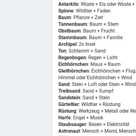
Antarktis
: Wüste + Eis oder Wüste 
Spinne
: Wildtier + Faden
Baum
: Pflanze + Zeit
Tannenbaum
: Baum + Stern
Obstbaum
: Baum + Frucht
Stammbaum
: Baum + Familie
Archipel
: 2x Insel
Ton
: Schlamm + Sand
Regenbogen
: Regen + Licht
Eichhörnchen
: Maus + Baum
Gleithörnchen
: Eichhörnchen + Flug
Himmel oder Eichhörnchen + Wind
Sand
: Stein + Luft oder Stein + Wind
Treibsand
: Sand + Sumpf
Sandstein
: Sand + Stein
Gürteltier
: Wildtier + Rüstung
Rüstung
: Werkzeug + Metall oder W
Harfe
: Engel + Musik
Staubsauger
: Besen + Elektrizität
Astronaut
: Mensch + Mond, Mensch