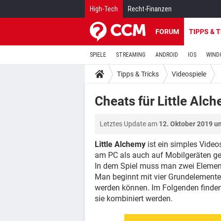
High-Tech
Recht-Finanzen
FORUM
TIPPS & 
SPIELE
STREAMING
ANDROID
IOS
WIND
Tipps & Tricks
Videospiele
Cheats für Little Alc
Letztes Update am
12. Oktober 2019 u
Little Alchemy
ist ein simples Vide
am PC als auch auf Mobilgeräten ges
In dem Spiel muss man zwei Elemente
Man beginnt mit vier Grundelementen
werden können. Im Folgenden finden 
sie kombiniert werden.