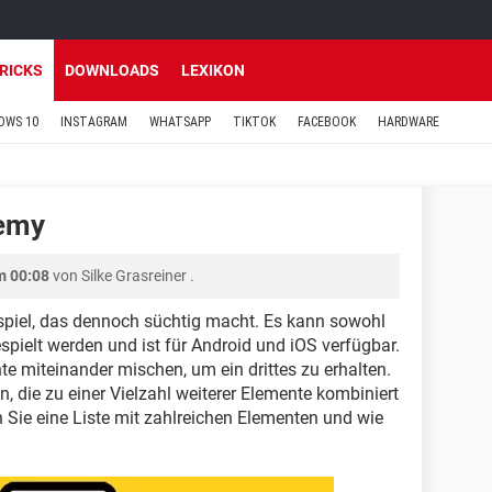
TRICKS
DOWNLOADS
LEXIKON
OWS 10
INSTAGRAM
WHATSAPP
TIKTOK
FACEBOOK
HARDWARE
hemy
m 00:08
von
Silke Grasreiner
.
ospiel, das dennoch süchtig macht. Es kann sowohl
pielt werden und ist für Android und iOS verfügbar.
 miteinander mischen, um ein drittes zu erhalten.
, die zu einer Vielzahl weiterer Elemente kombiniert
Sie eine Liste mit zahlreichen Elementen und wie