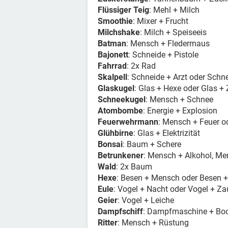
Flüssiger Teig
: Mehl + Milch
Smoothie
: Mixer + Frucht
Milchshake
: Milch + Speiseeis
Batman
: Mensch + Fledermaus
Bajonett
: Schneide + Pistole
Fahrrad
: 2x Rad
Skalpell
: Schneide + Arzt oder Sch
Glaskugel
: Glas + Hexe oder Glas +
Schneekugel
: Mensch + Schnee
Atombombe
: Energie + Explosion
Feuerwehrmann
: Mensch + Feuer 
Glühbirne
: Glas + Elektrizität
Bonsai
: Baum + Schere
Betrunkener
: Mensch + Alkohol, Me
Wald
: 2x Baum
Hexe
: Besen + Mensch oder Besen +
Eule
: Vogel + Nacht oder Vogel + Za
Geier
: Vogel + Leiche
Dampfschiff
: Dampfmaschine + Bo
Ritter
: Mensch + Rüstung