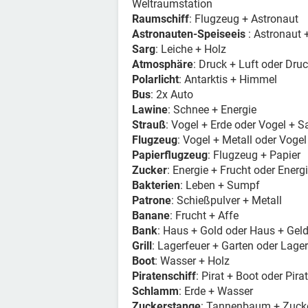
Weltraumstation
Raumschiff
: Flugzeug + Astronaut
Astronauten-Speiseeis
: Astronaut 
Sarg
: Leiche + Holz
Atmosphäre
: Druck + Luft oder Dr
Polarlicht
: Antarktis + Himmel
Bus
: 2x Auto
Lawine
: Schnee + Energie
Strauß
: Vogel + Erde oder Vogel + 
Flugzeug
: Vogel + Metall oder Vogel
Papierflugzeug
: Flugzeug + Papier
Zucker
: Energie + Frucht oder Energ
Bakterien
: Leben + Sumpf
Patrone
: Schießpulver + Metall
Banane
: Frucht + Affe
Bank
: Haus + Gold oder Haus + Gel
Grill
: Lagerfeuer + Garten oder Lager
Boot
: Wasser + Holz
Piratenschiff
: Pirat + Boot oder Pira
Schlamm
: Erde + Wasser
Zuckerstange
: Tannenbaum + Zuck