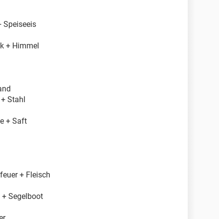
+ Speiseeis
uck + Himmel
Sand
 + Stahl
ie + Saft
d
feuer + Fleisch
t + Segelboot
er