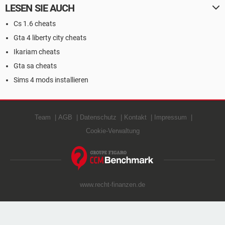
LESEN SIE AUCH
Cs 1.6 cheats
Gta 4 liberty city cheats
Ikariam cheats
Gta sa cheats
Sims 4 mods installieren
Team
AGB
Datenschutz
Kontakt
Impressum
Cookie-Verwaltung
www.recht-finanzen.de