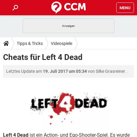
MENU
HOME
SPIELE
STREAMING
TIPPS & TRICKS
Tipps & Tricks
Videospiele
ANDROID
IOS
SPIELE
STREAMING
DOWNLOADS
Cheats für Left 4 Dead
WINDOWS 10
INSTAGRAM
ANDROID
IOS
WHATSAPP
SPIELE
TIKTOK
STREAMING
FORUM
Letztes Update am
19. Juli 2017 um 05:34
von
Silke Grasreiner
.
WINDOWS 10
INSTAGRAM
FACEBOOK
ANDROID
HARDWARE
IOS
WHATSAPP
SPIELE
TIKTOK
STREAMING
LEXIKON
WINDOWS 10
INSTAGRAM
FACEBOOK
ANDROID
HARDWARE
IOS
WHATSAPP
SPIELE
TIKTOK
STREAMING
WINDOWS 10
INSTAGRAM
FACEBOOK
ANDROID
HARDWARE
IOS
WHATSAPP
TIKTOK
WINDOWS 10
INSTAGRAM
FACEBOOK
HARDWARE
WHATSAPP
TIKTOK
Left 4 Dead
ist ein Action- und Ego-Shooter-Spiel. Es wurde