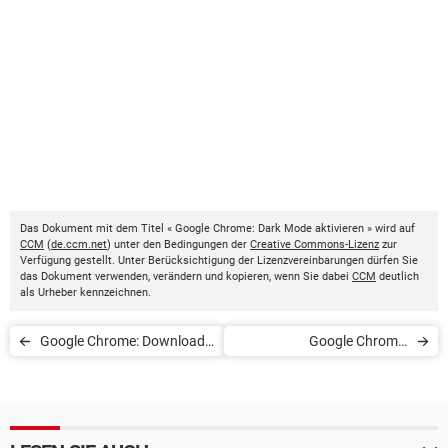
Das Dokument mit dem Titel « Google Chrome: Dark Mode aktivieren » wird auf
CCM
(
de.ccm.net
) unter den Bedingungen der
Creative Commons-Lizenz
zur
Verfügung gestellt. Unter Berücksichtigung der Lizenzvereinbarungen dürfen Sie
das Dokument verwenden, verändern und kopieren, wenn Sie dabei
CCM
deutlich
als Urheber kennzeichnen.
Google Chrome: Download-
Google Chrome:
Sperre ausschalten
Gespeicherte Passwörter
anzeigen