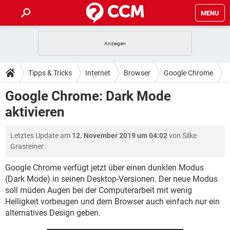
MENU
HOME
SPIELE
STREAMING
TIPPS & TRICKS
Tipps & Tricks
Internet
Browser
Google Chrome
ANDROID
IOS
SPIELE
STREAMING
DOWNLOADS
Google Chrome: Dark Mode
WINDOWS 10
INSTAGRAM
ANDROID
IOS
aktivieren
WHATSAPP
SPIELE
TIKTOK
STREAMING
FORUM
WINDOWS 10
INSTAGRAM
FACEBOOK
ANDROID
HARDWARE
IOS
Letztes Update am
12. November 2019 um 04:02
von
Silke
WHATSAPP
SPIELE
TIKTOK
STREAMING
LEXIKON
WINDOWS 10
Grasreiner
.
INSTAGRAM
FACEBOOK
ANDROID
HARDWARE
IOS
WHATSAPP
SPIELE
TIKTOK
STREAMING
Google Chrome verfügt jetzt über einen dunklen Modus
WINDOWS 10
INSTAGRAM
(Dark Mode) in seinen Desktop-Versionen. Der neue Modus
FACEBOOK
ANDROID
HARDWARE
IOS
soll müden Augen bei der Computerarbeit mit wenig
WHATSAPP
TIKTOK
WINDOWS 10
INSTAGRAM
Helligkeit vorbeugen und dem Browser auch einfach nur ein
FACEBOOK
HARDWARE
alternatives Design geben.
WHATSAPP
TIKTOK