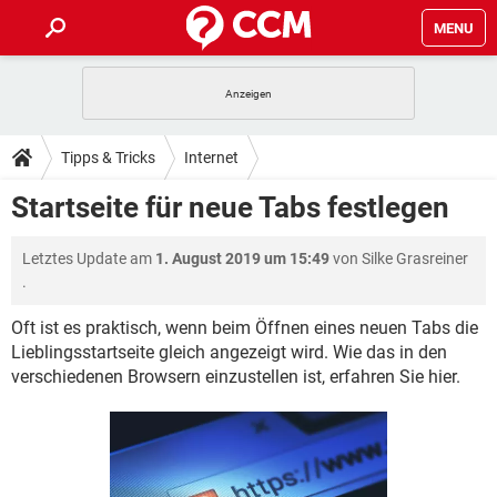
MENU
HOME
SPIELE
STREAMING
TIPPS & TRICKS
Tipps & Tricks
Internet
ANDROID
IOS
SPIELE
STREAMING
DOWNLOADS
Startseite für neue Tabs festlegen
WINDOWS 10
INSTAGRAM
ANDROID
IOS
WHATSAPP
SPIELE
TIKTOK
STREAMING
FORUM
Letztes Update am
1. August 2019 um 15:49
von
Silke Grasreiner
WINDOWS 10
INSTAGRAM
FACEBOOK
ANDROID
HARDWARE
IOS
.
WHATSAPP
SPIELE
TIKTOK
STREAMING
LEXIKON
WINDOWS 10
INSTAGRAM
Oft ist es praktisch, wenn beim Öffnen eines neuen Tabs die
FACEBOOK
ANDROID
HARDWARE
IOS
Lieblingsstartseite gleich angezeigt wird. Wie das in den
WHATSAPP
SPIELE
TIKTOK
STREAMING
WINDOWS 10
INSTAGRAM
verschiedenen Browsern einzustellen ist, erfahren Sie hier.
FACEBOOK
ANDROID
HARDWARE
IOS
WHATSAPP
TIKTOK
WINDOWS 10
INSTAGRAM
FACEBOOK
HARDWARE
WHATSAPP
TIKTOK