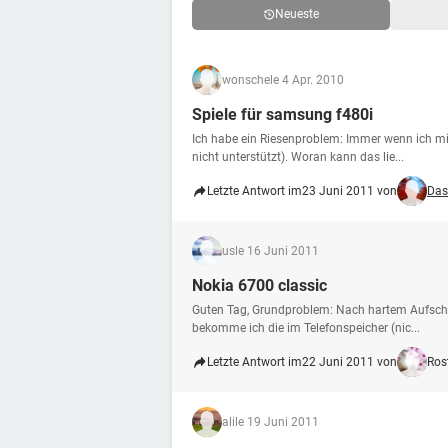
Neueste
wonsche
le 4 Apr. 2010
Spiele für samsung f480i
Ich habe ein Riesenproblem: Immer wenn ich mir
nicht unterstützt). Woran kann das lie...
Letzte Antwort im
23 Juni 2011 von
Das
us
le 16 Juni 2011
Nokia 6700 classic
Guten Tag, Grundproblem: Nach hartem Aufschla
bekomme ich die im Telefonspeicher (nic...
Letzte Antwort im
22 Juni 2011 von
Ros
ali
le 19 Juni 2011