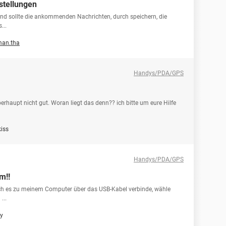
stellungen
 sollte die ankommenden Nachrichten, durch speichern, die
...
an.tha
Handys/PDA/GPS
erhaupt nicht gut. Woran liegt das denn?? ich bitte um eure Hilfe
kiss
Handys/PDA/GPS
m!!
ch es zu meinem Computer über das USB-Kabel verbinde, wähle
...
y