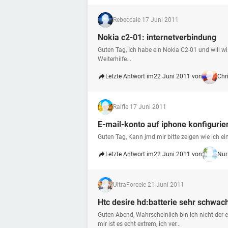
Rebecca
le 17 Juni 2011
Nokia c2-01: internetverbindung
Guten Tag, Ich habe ein Nokia C2-01 und will wi
Weiterhilfe...
Letzte Antwort im
22 Juni 2011 von
Chr
Ralf
le 17 Juni 2011
E-mail-konto auf iphone konfigurie
Guten Tag, Kann jmd mir bitte zeigen wie ich e
Letzte Antwort im
22 Juni 2011 von
Nur
UltraForce
le 21 Juni 2011
Htc desire hd:batterie sehr schwac
Guten Abend, Wahrscheinlich bin ich nicht der e
mir ist es echt extrem, ich ver...