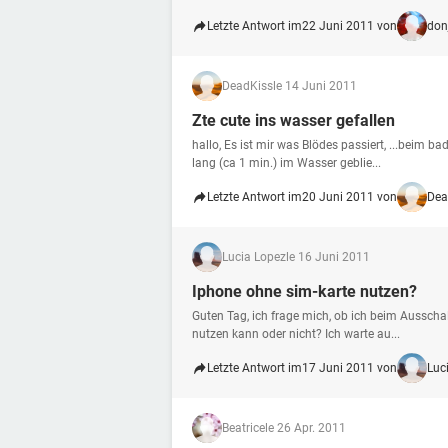
Letzte Antwort im
22 Juni 2011 von
don
DeadKiss
le 14 Juni 2011
Zte cute ins wasser gefallen
hallo, Es ist mir was Blödes passiert, ...beim 
lang (ca 1 min.) im Wasser geblie...
Letzte Antwort im
20 Juni 2011 von
Dea
Lucia Lopez
le 16 Juni 2011
Iphone ohne sim-karte nutzen?
Guten Tag, ich frage mich, ob ich beim Ausscha
nutzen kann oder nicht? Ich warte au...
Letzte Antwort im
17 Juni 2011 von
Luc
Beatrice
le 26 Apr. 2011