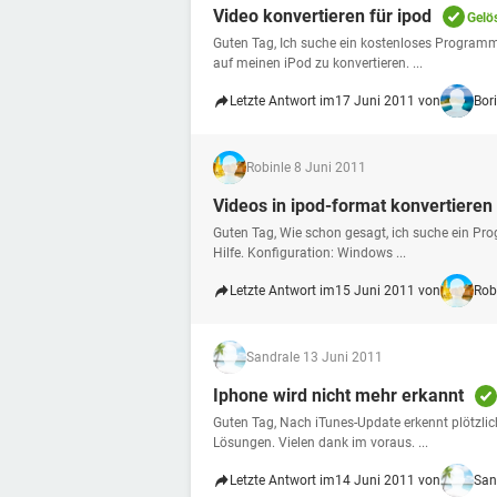
Video konvertieren für ipod
Gelö
Guten Tag, Ich suche ein kostenloses Programm
auf meinen iPod zu konvertieren. ...
Letzte Antwort im
17 Juni 2011 von
Bor
Robin
le 8 Juni 2011
Videos in ipod-format konvertieren
Guten Tag, Wie schon gesagt, ich suche ein Pr
Hilfe. Konfiguration: Windows ...
Letzte Antwort im
15 Juni 2011 von
Rob
Sandra
le 13 Juni 2011
Iphone wird nicht mehr erkannt
Guten Tag, Nach iTunes-Update erkennt plötzli
Lösungen. Vielen dank im voraus. ...
Letzte Antwort im
14 Juni 2011 von
San