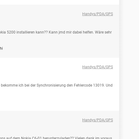
Handys/PDA/GPS
Nokia 5200 installieren kann?? Kann jmd mir dabei helfen. Wäre sehr
hi
Handys/PDA/GPS
be, bekomme ich bei der Synchronisierung den Fehlercode 13019. Und
i
Handys/PDA/GPS
 Apps auf dem Nokia C6-01 herunterzuladen?? Vielen dank im voraus.