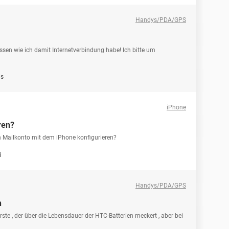
Handys/PDA/GPS
ssen wie ich damit Internetverbindung habe! Ich bitte um
is
iPhone
ren?
in Mailkonto mit dem iPhone konfigurieren?
i
Handys/PDA/GPS
h
rste , der über die Lebensdauer der HTC-Batterien meckert , aber bei