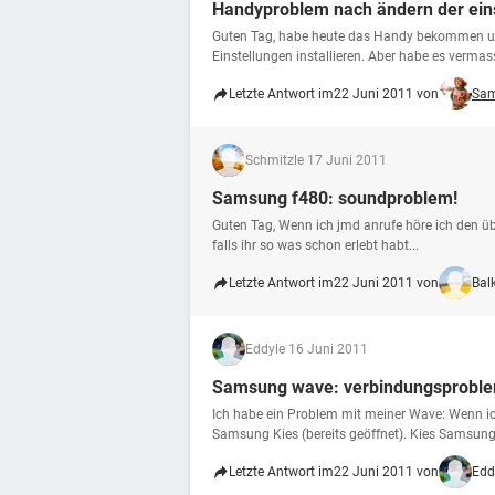
Handyproblem nach ändern der ein
Guten Tag, habe heute das Handy bekommen und
Einstellungen installieren. Aber habe es vermass
Letzte Antwort im
22 Juni 2011 von
Sam
Schmitz
le 17 Juni 2011
Samsung f480: soundproblem!
Guten Tag, Wenn ich jmd anrufe höre ich den üb
falls ihr so was schon erlebt habt...
Letzte Antwort im
22 Juni 2011 von
Bal
Eddy
le 16 Juni 2011
Samsung wave: verbindungsproble
Ich habe ein Problem mit meiner Wave: Wenn i
Samsung Kies (bereits geöffnet). Kies Samsung 
Letzte Antwort im
22 Juni 2011 von
Edd