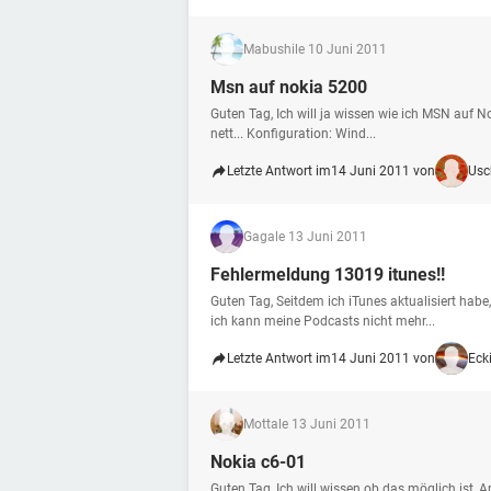
Mabushi
le 10 Juni 2011
Msn auf nokia 5200
Guten Tag, Ich will ja wissen wie ich MSN auf 
nett... Konfiguration: Wind...
Letzte Antwort im
14 Juni 2011 von
Usc
Gaga
le 13 Juni 2011
Fehlermeldung 13019 itunes!!
Guten Tag, Seitdem ich iTunes aktualisiert ha
ich kann meine Podcasts nicht mehr...
Letzte Antwort im
14 Juni 2011 von
Eck
Motta
le 13 Juni 2011
Nokia c6-01
Guten Tag, Ich will wissen ob das möglich ist,