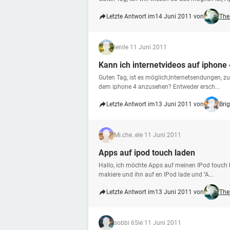
Letzte Antwort im
14 Juni 2011 von
The
leni
le 11 Juni 2011
Kann ich internetvideos auf iphone
Guten Tag, ist es möglich,Internetsendungen, zu
dem iphone 4 anzusehen? Entweder ersch...
Letzte Antwort im
13 Juni 2011 von
Brig
Mi.che..e
le 11 Juni 2011
Apps auf ipod touch laden
Hallo, ich möchte Apps auf meinen IPod touch l
makiere und ihn auf en IPod lade und ''A...
Letzte Antwort im
13 Juni 2011 von
The
sobbi 65
le 11 Juni 2011