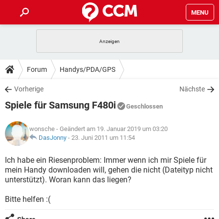
MENU
HOME
SPIELE
STREAMING
TIPPS & TRICKS
Forum
Handys/PDA/GPS
ANDROID
IOS
SPIELE
STREAMING
DOWNLOADS
Vorherige
Nächste
WINDOWS 10
INSTAGRAM
ANDROID
IOS
Spiele für Samsung F480i
WHATSAPP
SPIELE
TIKTOK
STREAMING
Geschlossen
FORUM
WINDOWS 10
INSTAGRAM
FACEBOOK
ANDROID
HARDWARE
IOS
wonsche
- Geändert am 19. Januar 2019 um 03:20
WHATSAPP
SPIELE
TIKTOK
STREAMING
LEXIKON
DasJonny
-
23. Juni 2011 um 11:54
WINDOWS 10
INSTAGRAM
FACEBOOK
ANDROID
HARDWARE
IOS
WHATSAPP
SPIELE
TIKTOK
STREAMING
Ich habe ein Riesenproblem: Immer wenn ich mir Spiele für
WINDOWS 10
INSTAGRAM
mein Handy downloaden will, gehen die nicht (Dateityp nicht
FACEBOOK
ANDROID
HARDWARE
IOS
unterstützt). Woran kann das liegen?
WHATSAPP
TIKTOK
WINDOWS 10
INSTAGRAM
FACEBOOK
HARDWARE
Bitte helfen :(
WHATSAPP
TIKTOK