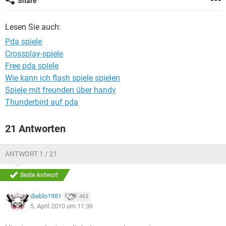
Share
FACEBOOK
HARDWARE
Lesen Sie auch:
Pda spiele
Crossplay-spiele
Free pda spiele
Wie kann ich flash spiele spielen
Spiele mit freunden über handy
Thunderbird auf pda
21 Antworten
ANTWORT 1 / 21
Beste Antwort
diablo1981
463
5. April 2010 um 11:36