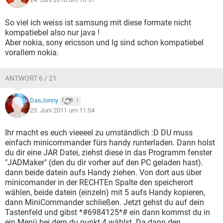
So viel ich weiss ist samsung mit diese formate nicht
kompatiebel also nur java !
Aber nokia, sony ericsson und lg sind schon kompatiebel
vorallem nokia.
ANTWORT 6 / 21
DasJonny
1
23. Juni 2011 um 11:54
Ihr macht es euch vieeeel zu umständlich :D DU muss
einfach minicommander fürs handy runterladen. Dann holst
du dir eine JAR Datei, ziehst diese in das Programm fenster
"JADMaker" (den du dir vorher auf den PC geladen hast).
dann beide datein aufs Handy ziehen. Von dort aus über
minicomander in der RECHTEn Spalte den speicherort
wählen, beide datein (einzeln) mit 5 aufs Handy kopieren,
dann MiniCommander schließen. Jetzt gehst du auf dein
Tastenfeld und gibst *#6984125*# ein dann kommst du in
ein Menü bei dem du punkt 4 wählst. Da dann den