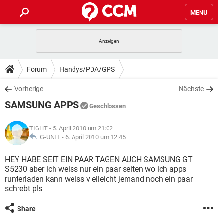
MENU
HOME
SPIELE
STREAMING
TIPPS & TRICKS
Forum
Handys/PDA/GPS
ANDROID
IOS
SPIELE
STREAMING
DOWNLOADS
Vorherige
Nächste
WINDOWS 10
INSTAGRAM
ANDROID
IOS
SAMSUNG APPS
WHATSAPP
SPIELE
TIKTOK
STREAMING
Geschlossen
FORUM
WINDOWS 10
INSTAGRAM
FACEBOOK
ANDROID
HARDWARE
IOS
TIGHT
- 5. April 2010 um 21:02
WHATSAPP
SPIELE
TIKTOK
STREAMING
LEXIKON
G-UNIT -
6. April 2010 um 12:45
WINDOWS 10
INSTAGRAM
FACEBOOK
ANDROID
HARDWARE
IOS
WHATSAPP
SPIELE
TIKTOK
STREAMING
HEY HABE SEIT EIN PAAR TAGEN AUCH SAMSUNG GT
WINDOWS 10
INSTAGRAM
S5230 aber ich weiss nur ein paar seiten wo ich apps
FACEBOOK
ANDROID
HARDWARE
IOS
runterladen kann weiss vielleicht jemand noch ein paar
WHATSAPP
TIKTOK
schrebt pls
WINDOWS 10
INSTAGRAM
FACEBOOK
HARDWARE
WHATSAPP
TIKTOK
Share