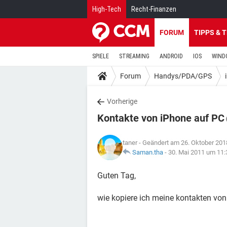
High-Tech
Recht-Finanzen
FORUM
TIPPS & 
SPIELE
STREAMING
ANDROID
IOS
WIND
Forum
Handys/PDA/GPS
Vorherige
Kontakte von iPhone auf PC
taner
- Geändert am 26. Oktober 201
Saman.tha
-
30. Mai 2011 um 11:
Guten Tag,
wie kopiere ich meine kontakten von