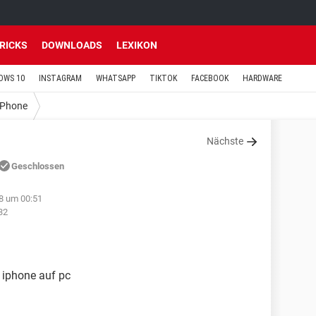
TRICKS
DOWNLOADS
LEXIKON
OWS 10
INSTAGRAM
WHATSAPP
TIKTOK
FACEBOOK
HARDWARE
iPhone
Nächste
Geschlossen
8 um 00:51
32
 iphone auf pc