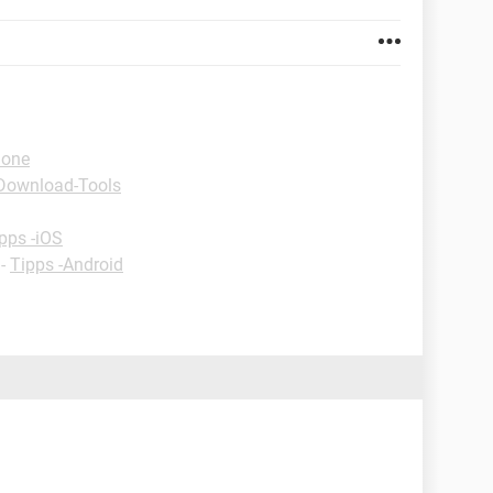
hone
Download-Tools
pps -iOS
-
Tipps -Android