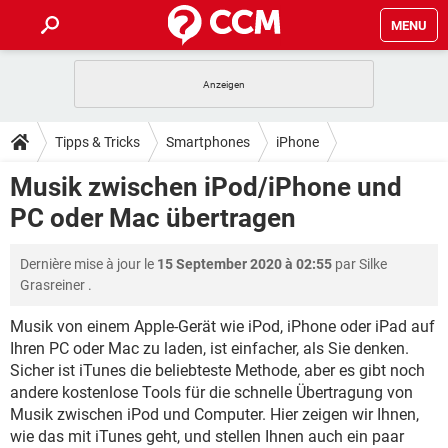
MENU
HOME
SPIELE
STREAMING
TIPPS & TRICKS
Tipps & Tricks
Smartphones
iPhone
ANDROID
IOS
SPIELE
STREAMING
DOWNLOADS
Musik zwischen iPod/iPhone und
WINDOWS 10
INSTAGRAM
ANDROID
IOS
PC oder Mac übertragen
WHATSAPP
SPIELE
TIKTOK
STREAMING
FORUM
WINDOWS 10
INSTAGRAM
FACEBOOK
ANDROID
HARDWARE
IOS
Dernière mise à jour le
15 September 2020 à 02:55
par
Silke
WHATSAPP
SPIELE
TIKTOK
STREAMING
LEXIKON
WINDOWS 10
Grasreiner
.
INSTAGRAM
FACEBOOK
ANDROID
HARDWARE
IOS
WHATSAPP
SPIELE
TIKTOK
STREAMING
Musik von einem Apple-Gerät wie iPod, iPhone oder iPad auf
WINDOWS 10
INSTAGRAM
Ihren PC oder Mac zu laden, ist einfacher, als Sie denken.
FACEBOOK
ANDROID
HARDWARE
IOS
Sicher ist iTunes die beliebteste Methode, aber es gibt noch
WHATSAPP
TIKTOK
WINDOWS 10
INSTAGRAM
andere kostenlose Tools für die schnelle Übertragung von
FACEBOOK
HARDWARE
Musik zwischen iPod und Computer. Hier zeigen wir Ihnen,
WHATSAPP
TIKTOK
wie das mit iTunes geht, und stellen Ihnen auch ein paar