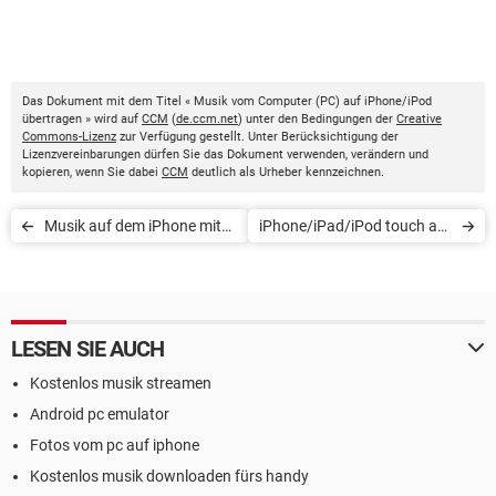
Das Dokument mit dem Titel « Musik vom Computer (PC) auf iPhone/iPod
übertragen » wird auf
CCM
(
de.ccm.net
) unter den Bedingungen der
Creative
Commons-Lizenz
zur Verfügung gestellt. Unter Berücksichtigung der
Lizenzvereinbarungen dürfen Sie das Dokument verwenden, verändern und
kopieren, wenn Sie dabei
CCM
deutlich als Urheber kennzeichnen.
Musik auf dem iPhone mit
iPhone/iPad/iPod touch auf
MP3 Music Downloader
Werkseinstellungen
gratis herunterladen
zurücksetzen
LESEN SIE AUCH
Kostenlos musik streamen
Android pc emulator
Fotos vom pc auf iphone
Kostenlos musik downloaden fürs handy