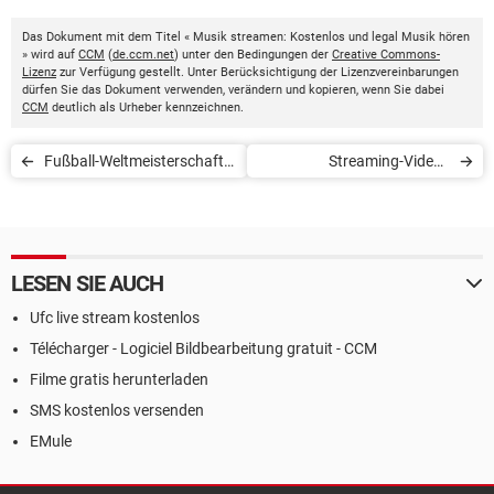
Das Dokument mit dem Titel « Musik streamen: Kostenlos und legal Musik hören
» wird auf
CCM
(
de.ccm.net
) unter den Bedingungen der
Creative Commons-
Lizenz
zur Verfügung gestellt. Unter Berücksichtigung der Lizenzvereinbarungen
dürfen Sie das Dokument verwenden, verändern und kopieren, wenn Sie dabei
CCM
deutlich als Urheber kennzeichnen.
Fußball-Weltmeisterschaft
Streaming-Videos
2022: Wo kann man sie
herunterladen per Firefox,
kostenlos sehen?
App, Webseiten
LESEN SIE AUCH
Ufc live stream kostenlos
Télécharger - Logiciel Bildbearbeitung gratuit - CCM
Filme gratis herunterladen
SMS kostenlos versenden
EMule