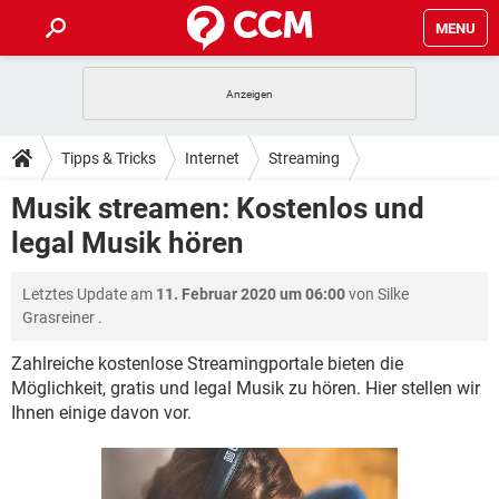
MENU
HOME
SPIELE
STREAMING
TIPPS & TRICKS
Tipps & Tricks
Internet
Streaming
ANDROID
IOS
SPIELE
STREAMING
DOWNLOADS
Musik streamen: Kostenlos und
WINDOWS 10
INSTAGRAM
ANDROID
IOS
legal Musik hören
WHATSAPP
SPIELE
TIKTOK
STREAMING
FORUM
WINDOWS 10
INSTAGRAM
FACEBOOK
ANDROID
HARDWARE
IOS
Letztes Update am
11. Februar 2020 um 06:00
von
Silke
WHATSAPP
SPIELE
TIKTOK
STREAMING
LEXIKON
WINDOWS 10
Grasreiner
.
INSTAGRAM
FACEBOOK
ANDROID
HARDWARE
IOS
WHATSAPP
SPIELE
TIKTOK
STREAMING
Zahlreiche kostenlose Streamingportale bieten die
WINDOWS 10
INSTAGRAM
Möglichkeit, gratis und legal Musik zu hören. Hier stellen wir
FACEBOOK
ANDROID
HARDWARE
IOS
Ihnen einige davon vor.
WHATSAPP
TIKTOK
WINDOWS 10
INSTAGRAM
FACEBOOK
HARDWARE
WHATSAPP
TIKTOK