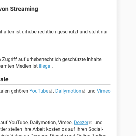
 von Streaming
alten ist urheberrechtlich geschützt und steht nur
 Zugriff auf urheberrechtlich geschützte Inhalte.
eamten Medien ist
illegal
.
ale
talen gehören
YouTube
,
Dailymotion
und
Vimeo
e auf YouTube, Dailymotion, Vimeo,
Deezer
und
er stellen ihre Arbeit kostenlos auf ihren Social-
 viele Video-on-Demand-Dienste und Online-Radios