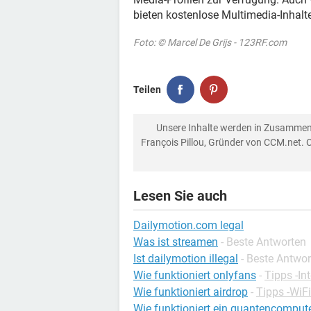
bieten kostenlose Multimedia-Inhalt
Foto: © Marcel De Grijs - 123RF.com
Teilen
Unsere Inhalte werden in Zusammen
François Pillou, Gründer von CCM.net. 
Lesen Sie auch
Dailymotion.com legal
Was ist streamen
- Beste Antworten
Ist dailymotion illegal
- Beste Antwo
Wie funktioniert onlyfans
-
Tipps -In
Wie funktioniert airdrop
-
Tipps -WiFi
Wie funktioniert ein quantencomput