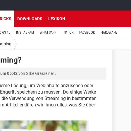
TRICKS
DOWNLOADS
LEXIKON
OWS 10
INSTAGRAM
WHATSAPP
TIKTOK
FACEBOOK
HARDWARE
eaming
eaming?
 um 05:42
von
Silke Grasreiner
.
equeme Lösung, um Webinhalte anzusehen oder
 Engerät speichern zu müssen. Da einige Werke
ird die Verwendung von Streaming in bestimmten
em Artikel erklären wir Ihnen alles, was Sie über