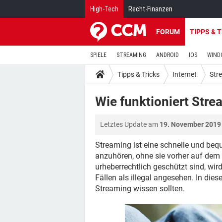
High-Tech
Recht-Finanzen
FORUM
TIPPS & 
SPIELE
STREAMING
ANDROID
IOS
WIND
Tipps & Tricks
Internet
Str
Wie funktioniert Str
Letztes Update am
19. November 2019
Streaming ist eine schnelle und b
anzuhören, ohne sie vorher auf dem
urheberrechtlich geschützt sind, w
Fällen als illegal angesehen. In dies
Streaming wissen sollten.