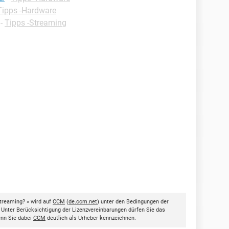
Tipps -Hardware
-
Tipps -Streaming
treaming? » wird auf
CCM
(
de.ccm.net
) unter den Bedingungen der
. Unter Berücksichtigung der Lizenzvereinbarungen dürfen Sie das
enn Sie dabei
CCM
deutlich als Urheber kennzeichnen.