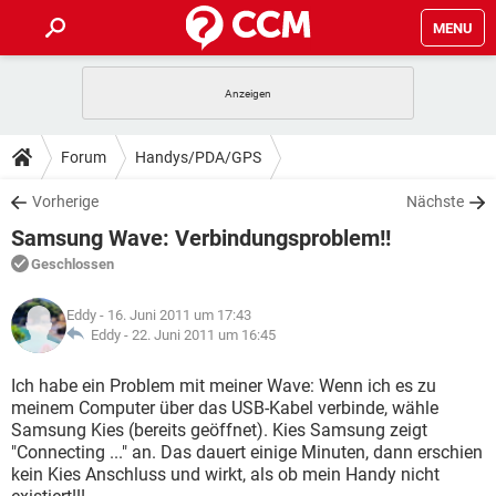
MENU
HOME
SPIELE
STREAMING
TIPPS & TRICKS
Forum
Handys/PDA/GPS
ANDROID
IOS
SPIELE
STREAMING
DOWNLOADS
Vorherige
Nächste
WINDOWS 10
INSTAGRAM
ANDROID
IOS
Samsung Wave: Verbindungsproblem!!
WHATSAPP
SPIELE
TIKTOK
STREAMING
FORUM
WINDOWS 10
INSTAGRAM
Geschlossen
FACEBOOK
ANDROID
HARDWARE
IOS
WHATSAPP
SPIELE
TIKTOK
STREAMING
LEXIKON
WINDOWS 10
Eddy
- 16. Juni 2011 um 17:43
INSTAGRAM
FACEBOOK
ANDROID
HARDWARE
IOS
Eddy -
22. Juni 2011 um 16:45
WHATSAPP
SPIELE
TIKTOK
STREAMING
WINDOWS 10
INSTAGRAM
Ich habe ein Problem mit meiner Wave: Wenn ich es zu
FACEBOOK
ANDROID
HARDWARE
IOS
meinem Computer über das USB-Kabel verbinde, wähle
WHATSAPP
TIKTOK
Samsung Kies (bereits geöffnet). Kies Samsung zeigt
WINDOWS 10
INSTAGRAM
FACEBOOK
HARDWARE
"Connecting ..." an. Das dauert einige Minuten, dann erschien
WHATSAPP
TIKTOK
kein Kies Anschluss und wirkt, als ob mein Handy nicht