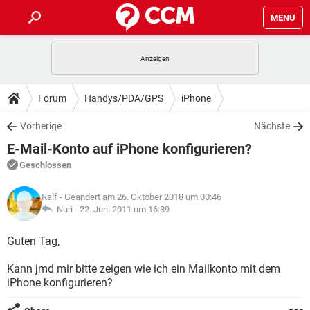
MENU
HOME
SPIELE
STREAMING
TIPPS & TRICKS
Forum
Handys/PDA/GPS
iPhone
ANDROID
IOS
SPIELE
STREAMING
DOWNLOADS
Vorherige
Nächste
WINDOWS 10
INSTAGRAM
ANDROID
IOS
E-Mail-Konto auf iPhone konfigurieren?
WHATSAPP
SPIELE
TIKTOK
STREAMING
FORUM
WINDOWS 10
INSTAGRAM
Geschlossen
FACEBOOK
ANDROID
HARDWARE
IOS
WHATSAPP
SPIELE
TIKTOK
STREAMING
LEXIKON
WINDOWS 10
Ralf
- Geändert am 26. Oktober 2018 um 00:46
INSTAGRAM
FACEBOOK
ANDROID
HARDWARE
IOS
Nuri -
22. Juni 2011 um 16:39
WHATSAPP
SPIELE
TIKTOK
STREAMING
WINDOWS 10
INSTAGRAM
Guten Tag,
FACEBOOK
ANDROID
HARDWARE
IOS
WHATSAPP
TIKTOK
Kann jmd mir bitte zeigen wie ich ein Mailkonto mit dem
WINDOWS 10
INSTAGRAM
FACEBOOK
HARDWARE
iPhone konfigurieren?
WHATSAPP
TIKTOK