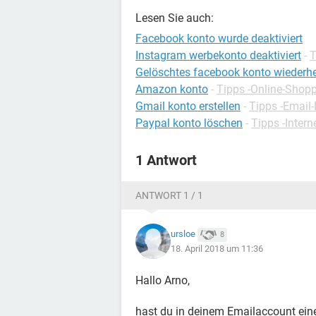
Lesen Sie auch:
Facebook konto wurde deaktiviert
Instagram werbekonto deaktiviert
-
T
Gelöschtes facebook konto wiederhe
Amazon konto
-
Tipps -Online-Shop
Gmail konto erstellen
-
Tipps -Email-
Paypal konto löschen
-
Tipps -Intern
1 Antwort
ANTWORT 1 / 1
ursloe
8
18. April 2018 um 11:36
Hallo Arno,
hast du in deinem Emailaccount eine