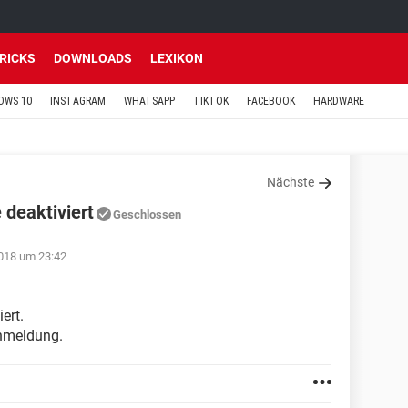
TRICKS
DOWNLOADS
LEXIKON
OWS 10
INSTAGRAM
WHATSAPP
TIKTOK
FACEBOOK
HARDWARE
Nächste
deaktiviert
Geschlossen
018 um 23:42
ert.
Anmeldung.