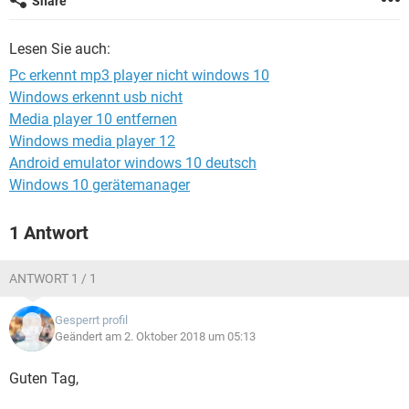
Share
FACEBOOK
HARDWARE
Lesen Sie auch:
Pc erkennt mp3 player nicht windows 10
Windows erkennt usb nicht
Media player 10 entfernen
Windows media player 12
Android emulator windows 10 deutsch
Windows 10 gerätemanager
1 Antwort
ANTWORT 1 / 1
Gesperrt profil
Geändert am 2. Oktober 2018 um 05:13
Guten Tag,