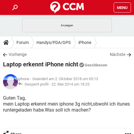
MENU
HOME
SPIELE
STREAMING
TIPPS & TRICKS
Forum
Handys/PDA/GPS
iPhone
ANDROID
IOS
SPIELE
STREAMING
DOWNLOADS
Vorherige
Nächste
WINDOWS 10
INSTAGRAM
ANDROID
IOS
Laptop erkennt iPhone nicht
WHATSAPP
SPIELE
TIKTOK
STREAMING
Geschlossen
FORUM
WINDOWS 10
INSTAGRAM
FACEBOOK
ANDROID
HARDWARE
IOS
iphone
- Geändert am 2. Oktober 2018 um 05:13
WHATSAPP
SPIELE
TIKTOK
STREAMING
LEXIKON
Gesperrt profil -
22. Mai 2014 um 18:25
WINDOWS 10
INSTAGRAM
FACEBOOK
ANDROID
HARDWARE
IOS
WHATSAPP
SPIELE
TIKTOK
STREAMING
Guten Tag,
WINDOWS 10
INSTAGRAM
mein Laptop erkennt mein iphone 3g nicht,obwohl ich itunes
FACEBOOK
ANDROID
HARDWARE
IOS
runtergeladen habe.Was soll ich machen?
WHATSAPP
TIKTOK
WINDOWS 10
INSTAGRAM
FACEBOOK
HARDWARE
WHATSAPP
TIKTOK