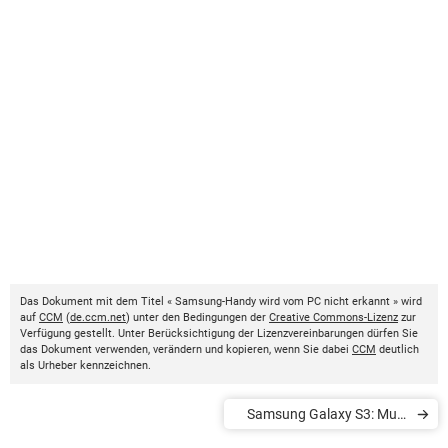
Das Dokument mit dem Titel « Samsung-Handy wird vom PC nicht erkannt » wird
auf
CCM
(
de.ccm.net
) unter den Bedingungen der
Creative Commons-Lizenz
zur
Verfügung gestellt. Unter Berücksichtigung der Lizenzvereinbarungen dürfen Sie
das Dokument verwenden, verändern und kopieren, wenn Sie dabei
CCM
deutlich
als Urheber kennzeichnen.
Samsung Galaxy S3: Multi
Window aktivieren