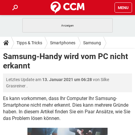
MENU
HOME
SPIELE
STREAMING
TIPPS & TRICKS
Tipps & Tricks
Smartphones
Samsung
ANDROID
IOS
SPIELE
STREAMING
DOWNLOADS
Samsung-Handy wird vom PC nicht
WINDOWS 10
INSTAGRAM
ANDROID
IOS
erkannt
WHATSAPP
SPIELE
TIKTOK
STREAMING
FORUM
WINDOWS 10
INSTAGRAM
FACEBOOK
ANDROID
HARDWARE
IOS
Letztes Update am
13. Januar 2021 um 06:28
von
Silke
WHATSAPP
SPIELE
TIKTOK
STREAMING
LEXIKON
WINDOWS 10
Grasreiner
.
INSTAGRAM
FACEBOOK
ANDROID
HARDWARE
IOS
WHATSAPP
SPIELE
TIKTOK
STREAMING
Es kann vorkommen, dass Ihr Computer Ihr Samsung-
WINDOWS 10
INSTAGRAM
Smartphone nicht mehr erkennt. Dies kann mehrere Gründe
FACEBOOK
ANDROID
HARDWARE
IOS
haben. In diesem Artikel finden Sie ein Paar Ansätze, wie Sie
WHATSAPP
TIKTOK
WINDOWS 10
INSTAGRAM
das Problem lösen können.
FACEBOOK
HARDWARE
WHATSAPP
TIKTOK