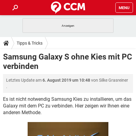
MENU
HOME
SPIELE
STREAMING
TIPPS & TRICKS
Tipps & Tricks
ANDROID
IOS
SPIELE
STREAMING
DOWNLOADS
Samsung Galaxy S ohne Kies mit PC
WINDOWS 10
INSTAGRAM
ANDROID
IOS
verbinden
WHATSAPP
SPIELE
TIKTOK
STREAMING
FORUM
WINDOWS 10
INSTAGRAM
FACEBOOK
ANDROID
HARDWARE
IOS
Letztes Update am
6. August 2019 um 10:48
von
Silke Grasreiner
WHATSAPP
SPIELE
TIKTOK
STREAMING
LEXIKON
WINDOWS 10
.
INSTAGRAM
FACEBOOK
ANDROID
HARDWARE
IOS
WHATSAPP
SPIELE
TIKTOK
STREAMING
Es ist nicht notwendig Samsung Kies zu installieren, um das
WINDOWS 10
INSTAGRAM
Galaxy mit dem PC zu verbinden. Hier zeigen wir Ihnen eine
FACEBOOK
ANDROID
HARDWARE
IOS
anderen Methode.
WHATSAPP
TIKTOK
WINDOWS 10
INSTAGRAM
FACEBOOK
HARDWARE
WHATSAPP
TIKTOK