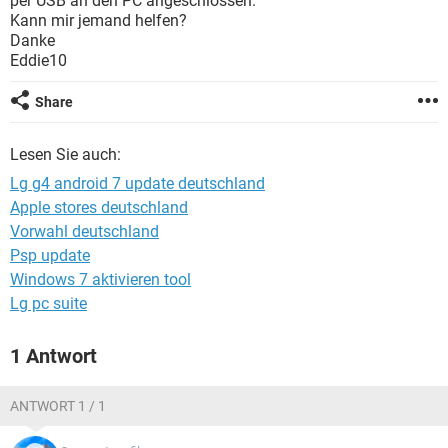
per USB an den PC angeschlossen.
FACEBOOK
HARDWARE
Kann mir jemand helfen?
Danke
Eddie10
Share
Lesen Sie auch:
Lg g4 android 7 update deutschland
Apple stores deutschland
Vorwahl deutschland
Psp update
Windows 7 aktivieren tool
Lg pc suite
1 Antwort
ANTWORT 1 / 1