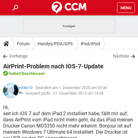
MENU
HOME
SPIELE
STREAMING
TIPPS & TRICKS
Forum
Handys/PDA/GPS
iPad/iPod
ANDROID
IOS
SPIELE
STREAMING
DOWNLOADS
Vorherige
Nächste
WINDOWS 10
INSTAGRAM
ANDROID
IOS
AirPrint-Problem nach iOS-7-Update
WHATSAPP
SPIELE
TIKTOK
STREAMING
FORUM
WINDOWS 10
INSTAGRAM
Gelöst
/Geschlossen
FACEBOOK
ANDROID
HARDWARE
IOS
WHATSAPP
SPIELE
TIKTOK
STREAMING
LEXIKON
WINDOWS 10
eddie10
- Geändert am 1. Dezember 2020 um 05:36
INSTAGRAM
FACEBOOK
ANDROID
HARDWARE
IOS
Gesperrt profil -
27. Dezember 2013 um 14:58
WHATSAPP
SPIELE
TIKTOK
STREAMING
WINDOWS 10
INSTAGRAM
Hi,
FACEBOOK
ANDROID
HARDWARE
IOS
seit ich iOS 7 auf dem iPad 2 installiert habe, fällt mir auf,
WHATSAPP
TIKTOK
dass AirPrint vom iPad nicht mehr geht, da das iPad meinen
WINDOWS 10
INSTAGRAM
FACEBOOK
HARDWARE
Drucker Canon MG5350 nicht mehr erkennt. Bonjour ist auf
WHATSAPP
TIKTOK
meinem Windows 7 Ultimate 64 installiert. Der Drucker ist