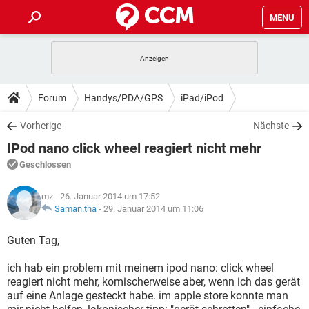
MENU
HOME
SPIELE
STREAMING
TIPPS & TRICKS
Forum
Handys/PDA/GPS
iPad/iPod
ANDROID
IOS
SPIELE
STREAMING
DOWNLOADS
Vorherige
Nächste
WINDOWS 10
INSTAGRAM
ANDROID
IOS
IPod nano click wheel reagiert nicht mehr
WHATSAPP
SPIELE
TIKTOK
STREAMING
FORUM
WINDOWS 10
INSTAGRAM
Geschlossen
FACEBOOK
ANDROID
HARDWARE
IOS
WHATSAPP
SPIELE
TIKTOK
STREAMING
LEXIKON
WINDOWS 10
mz
- 26. Januar 2014 um 17:52
INSTAGRAM
FACEBOOK
ANDROID
HARDWARE
IOS
Saman.tha
-
29. Januar 2014 um 11:06
WHATSAPP
SPIELE
TIKTOK
STREAMING
WINDOWS 10
INSTAGRAM
Guten Tag,
FACEBOOK
ANDROID
HARDWARE
IOS
WHATSAPP
TIKTOK
ich hab ein problem mit meinem ipod nano: click wheel
WINDOWS 10
INSTAGRAM
FACEBOOK
HARDWARE
reagiert nicht mehr, komischerweise aber, wenn ich das gerät
WHATSAPP
TIKTOK
auf eine Anlage gesteckt habe. im apple store konnte man