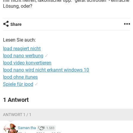
mir nicht helfen, lakonischer tipp: "gerät schrotten" - einfache
FACEBOOK
HARDWARE
Lösung, oder?
Share
Lesen Sie auch:
Ipad reagiert nicht
Ipod nano werbung
✓
Ipod video konvertieren
Ipod nano wird nicht erkannt windows 10
Ipod ohne itunes
Spiele für ipod
✓
1 Antwort
ANTWORT 1 / 1
Saman.tha
1.583