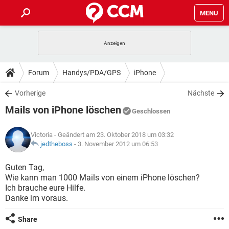
MENU
HOME
SPIELE
STREAMING
TIPPS & TRICKS
Forum
Handys/PDA/GPS
iPhone
ANDROID
IOS
SPIELE
STREAMING
DOWNLOADS
Vorherige
Nächste
WINDOWS 10
INSTAGRAM
ANDROID
IOS
Mails von iPhone löschen
WHATSAPP
SPIELE
TIKTOK
STREAMING
Geschlossen
FORUM
WINDOWS 10
INSTAGRAM
FACEBOOK
ANDROID
HARDWARE
IOS
Victoria
- Geändert am 23. Oktober 2018 um 03:32
WHATSAPP
SPIELE
TIKTOK
STREAMING
LEXIKON
jedtheboss
-
3. November 2012 um 06:53
WINDOWS 10
INSTAGRAM
FACEBOOK
ANDROID
HARDWARE
IOS
WHATSAPP
SPIELE
TIKTOK
STREAMING
Guten Tag,
WINDOWS 10
INSTAGRAM
Wie kann man 1000 Mails von einem iPhone löschen?
FACEBOOK
ANDROID
HARDWARE
IOS
Ich brauche eure Hilfe.
WHATSAPP
TIKTOK
Danke im voraus.
WINDOWS 10
INSTAGRAM
FACEBOOK
HARDWARE
WHATSAPP
TIKTOK
Share