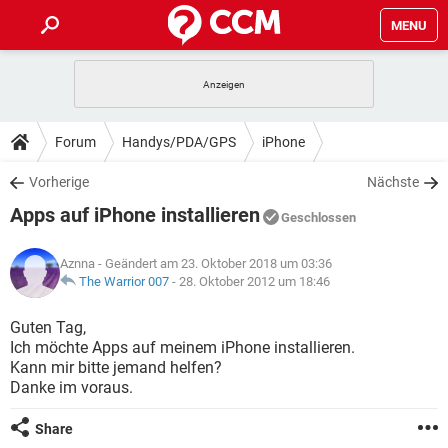
MENU
HOME
SPIELE
STREAMING
TIPPS & TRICKS
Forum
Handys/PDA/GPS
iPhone
ANDROID
IOS
SPIELE
STREAMING
DOWNLOADS
Vorherige
Nächste
WINDOWS 10
INSTAGRAM
ANDROID
IOS
Apps auf iPhone installieren
WHATSAPP
SPIELE
TIKTOK
STREAMING
Geschlossen
FORUM
WINDOWS 10
INSTAGRAM
FACEBOOK
ANDROID
HARDWARE
IOS
Aznna
- Geändert am 23. Oktober 2018 um 03:36
WHATSAPP
SPIELE
TIKTOK
STREAMING
LEXIKON
The Warrior 007
-
28. Oktober 2012 um 18:46
WINDOWS 10
INSTAGRAM
FACEBOOK
ANDROID
HARDWARE
IOS
WHATSAPP
SPIELE
TIKTOK
STREAMING
Guten Tag,
WINDOWS 10
INSTAGRAM
Ich möchte Apps auf meinem iPhone installieren.
FACEBOOK
ANDROID
HARDWARE
IOS
Kann mir bitte jemand helfen?
WHATSAPP
TIKTOK
Danke im voraus.
WINDOWS 10
INSTAGRAM
FACEBOOK
HARDWARE
WHATSAPP
TIKTOK
Share