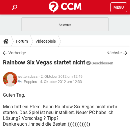
MENU
HOME
SPIELE
STREAMING
TIPPS & TRICKS
Forum
Videospiele
ANDROID
IOS
SPIELE
STREAMING
DOWNLOADS
Vorherige
Nächste
WINDOWS 10
INSTAGRAM
ANDROID
IOS
Rainbow Six Vegas startet nicht
WHATSAPP
SPIELE
TIKTOK
STREAMING
Geschlossen
FORUM
WINDOWS 10
INSTAGRAM
FACEBOOK
ANDROID
HARDWARE
IOS
wetten.dass
- 2. Oktober 2012 um 12:49
WHATSAPP
SPIELE
TIKTOK
STREAMING
LEXIKON
Poppins -
4. Oktober 2012 um 12:33
WINDOWS 10
INSTAGRAM
FACEBOOK
ANDROID
HARDWARE
IOS
WHATSAPP
SPIELE
TIKTOK
STREAMING
Guten Tag,
WINDOWS 10
INSTAGRAM
FACEBOOK
ANDROID
HARDWARE
IOS
Mich tritt ein Pferd. Kann Rainbow Six Vegas nicht mehr
WHATSAPP
TIKTOK
starten. Das Spiel ist neu installiert. Neuer PC habe ich.
WINDOWS 10
INSTAGRAM
FACEBOOK
HARDWARE
Lösung? Vorschlag ? Tipp?
WHATSAPP
TIKTOK
Danke euch .Ihr seid die Besten:)))))))))))))