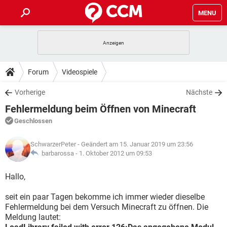
MENU
HOME
SPIELE
STREAMING
TIPPS & TRICKS
Forum
Videospiele
ANDROID
IOS
SPIELE
STREAMING
DOWNLOADS
Vorherige
Nächste
WINDOWS 10
INSTAGRAM
ANDROID
IOS
Fehlermeldung beim Öffnen von Minecraft
WHATSAPP
SPIELE
TIKTOK
STREAMING
FORUM
WINDOWS 10
INSTAGRAM
Geschlossen
FACEBOOK
ANDROID
HARDWARE
IOS
WHATSAPP
SPIELE
TIKTOK
STREAMING
LEXIKON
WINDOWS 10
SchwarzerPeter
- Geändert am 15. Januar 2019 um 23:56
INSTAGRAM
FACEBOOK
ANDROID
HARDWARE
IOS
barbarossa -
1. Oktober 2012 um 09:53
WHATSAPP
SPIELE
TIKTOK
STREAMING
WINDOWS 10
INSTAGRAM
Hallo,
FACEBOOK
ANDROID
HARDWARE
IOS
WHATSAPP
TIKTOK
seit ein paar Tagen bekomme ich immer wieder dieselbe
WINDOWS 10
INSTAGRAM
FACEBOOK
HARDWARE
Fehlermeldung bei dem Versuch Minecraft zu öffnen. Die
WHATSAPP
TIKTOK
Meldung lautet: