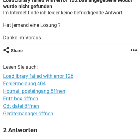
LoadLibrary failed with error 126:Das angegebene Modul
FACEBOOK
HARDWARE
wurde nicht gefunden
Im Internet finde ich leider keine befriedigende Antwort.
Hat jemand eine Lösung ?
Danke im Voraus
Share
Lesen Sie auch:
Loadlibrary failed with error 126
Fehlermeldung 404
Hotmail posteingang öffnen
Fritz.box öffnen
Odt datei öffnen
Gerätemanager öffnen
2 Antworten