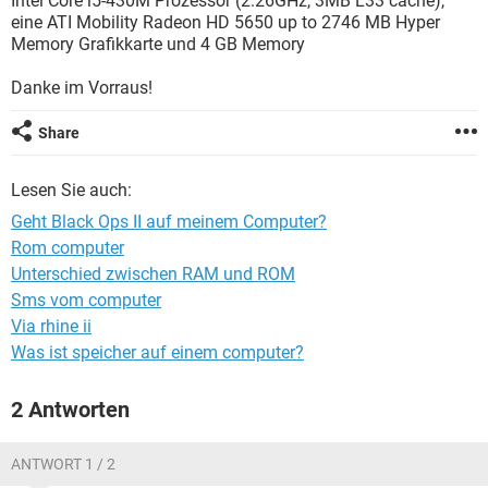
Intel Core i5-430M Prozessor (2.26GHz, 3MB L33 cache),
FACEBOOK
HARDWARE
eine ATI Mobility Radeon HD 5650 up to 2746 MB Hyper
Memory Grafikkarte und 4 GB Memory
Danke im Vorraus!
Share
Lesen Sie auch:
Geht Black Ops II auf meinem Computer?
Rom computer
Unterschied zwischen RAM und ROM
Sms vom computer
Via rhine ii
Was ist speicher auf einem computer?
2 Antworten
ANTWORT 1 / 2