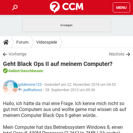
MENU
HOME
SPIELE
STREAMING
TIPPS & TRICKS
Forum
Videospiele
ANDROID
IOS
SPIELE
STREAMING
DOWNLOADS
Vorherige
Nächste
WINDOWS 10
INSTAGRAM
ANDROID
IOS
Geht Black Ops II auf meinem Computer?
WHATSAPP
SPIELE
TIKTOK
STREAMING
FORUM
WINDOWS 10
INSTAGRAM
Gelöst
/Geschlossen
FACEBOOK
ANDROID
HARDWARE
IOS
WHATSAPP
SPIELE
TIKTOK
STREAMING
LEXIKON
WINDOWS 10
goldenone123
- Geändert am 22. November 2018 um 04:55
INSTAGRAM
FACEBOOK
ANDROID
HARDWARE
IOS
jedtheboss
-
28. September 2012 um 09:36
WHATSAPP
SPIELE
TIKTOK
STREAMING
WINDOWS 10
INSTAGRAM
Hallo, ich hätte da mal eine Frage. Ich kenne mich nicht so
FACEBOOK
ANDROID
HARDWARE
IOS
gut mit Computern aus und wollte gerne mal wissen ob auf
WHATSAPP
TIKTOK
meinem Computer Black Ops II gehen würde..
WINDOWS 10
INSTAGRAM
FACEBOOK
HARDWARE
WHATSAPP
TIKTOK
Mein Computer hat das Betriebssystem Windows 8, einen