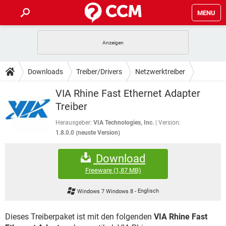
MENU
HOME
SPIELE
STREAMING
TIPPS & TRICKS
Downloads
Treiber/Drivers
Netzwerktreiber
ANDROID
IOS
SPIELE
STREAMING
DOWNLOADS
VIA Rhine Fast Ethernet Adapter
WINDOWS 10
INSTAGRAM
ANDROID
IOS
Treiber
WHATSAPP
SPIELE
TIKTOK
STREAMING
FORUM
WINDOWS 10
INSTAGRAM
Herausgeber:
VIA Technologies, Inc.
Version:
FACEBOOK
ANDROID
HARDWARE
IOS
1.8.0.0 (neuste Version)
WHATSAPP
SPIELE
TIKTOK
STREAMING
LEXIKON
WINDOWS 10
INSTAGRAM
FACEBOOK
ANDROID
HARDWARE
IOS
Download
WHATSAPP
SPIELE
TIKTOK
STREAMING
WINDOWS 10
INSTAGRAM
Freeware
(1,87 MB)
FACEBOOK
ANDROID
HARDWARE
IOS
WHATSAPP
TIKTOK
Windows 7 Windows 8
-
Englisch
WINDOWS 10
INSTAGRAM
FACEBOOK
HARDWARE
WHATSAPP
TIKTOK
Dieses Treiberpaket ist mit den folgenden
VIA Rhine Fast