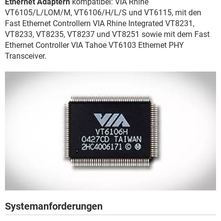
Ethernet Adaptern
kompatibel: VIA Rhine
FACEBOOK
HARDWARE
VT6105/L/LOM/M, VT6106/H/L/S und VT6115, mit den
Fast Ethernet Controllern VIA Rhine Integrated VT8231,
VT8233, VT8235, VT8237 und VT8251 sowie mit dem Fast
Ethernet Controller VIA Tahoe VT6103 Ethernet PHY
Transceiver.
Systemanforderungen