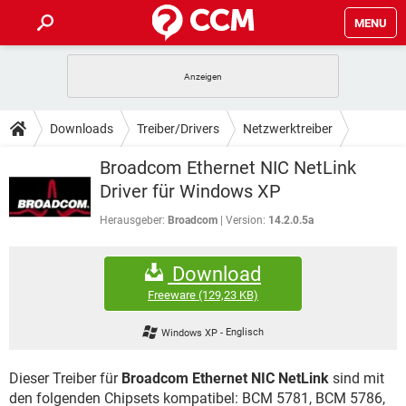
MENU
HOME
SPIELE
STREAMING
TIPPS & TRICKS
Downloads
Treiber/Drivers
Netzwerktreiber
ANDROID
IOS
SPIELE
STREAMING
DOWNLOADS
Broadcom Ethernet NIC NetLink
WINDOWS 10
INSTAGRAM
ANDROID
IOS
Driver für Windows XP
WHATSAPP
SPIELE
TIKTOK
STREAMING
FORUM
WINDOWS 10
INSTAGRAM
Herausgeber:
Broadcom
Version:
14.2.0.5a
FACEBOOK
ANDROID
HARDWARE
IOS
WHATSAPP
SPIELE
TIKTOK
STREAMING
LEXIKON
WINDOWS 10
INSTAGRAM
Download
FACEBOOK
ANDROID
HARDWARE
IOS
WHATSAPP
SPIELE
TIKTOK
STREAMING
Freeware
(129,23 KB)
WINDOWS 10
INSTAGRAM
FACEBOOK
ANDROID
HARDWARE
IOS
Windows XP
-
Englisch
WHATSAPP
TIKTOK
WINDOWS 10
INSTAGRAM
FACEBOOK
HARDWARE
Dieser Treiber für
Broadcom Ethernet NIC NetLink
sind mit
WHATSAPP
TIKTOK
den folgenden Chipsets kompatibel: BCM 5781, BCM 5786,