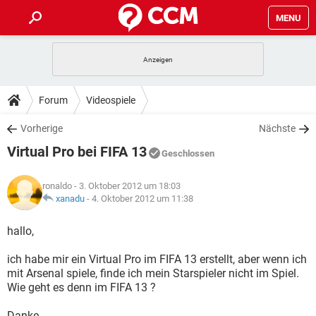
MENU
HOME
SPIELE
STREAMING
TIPPS & TRICKS
Forum
Videospiele
ANDROID
IOS
SPIELE
STREAMING
DOWNLOADS
Vorherige
Nächste
WINDOWS 10
INSTAGRAM
ANDROID
IOS
Virtual Pro bei FIFA 13
WHATSAPP
SPIELE
TIKTOK
STREAMING
Geschlossen
FORUM
WINDOWS 10
INSTAGRAM
FACEBOOK
ANDROID
HARDWARE
IOS
ronaldo
- 3. Oktober 2012 um 18:03
WHATSAPP
SPIELE
TIKTOK
STREAMING
LEXIKON
xanadu
-
4. Oktober 2012 um 11:38
WINDOWS 10
INSTAGRAM
FACEBOOK
ANDROID
HARDWARE
IOS
WHATSAPP
SPIELE
TIKTOK
STREAMING
hallo,
WINDOWS 10
INSTAGRAM
FACEBOOK
ANDROID
HARDWARE
IOS
ich habe mir ein Virtual Pro im FIFA 13 erstellt, aber wenn ich
WHATSAPP
TIKTOK
mit Arsenal spiele, finde ich mein Starspieler nicht im Spiel.
WINDOWS 10
INSTAGRAM
FACEBOOK
HARDWARE
Wie geht es denn im FIFA 13 ?
WHATSAPP
TIKTOK
Danke