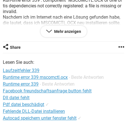
Run-time error 339 : component "MSCOMCTL.OCX or one of
FACEBOOK
HARDWARE
tis dependencies not correctly registered: a file is missing or
invalid.
Nachdem ich im Internet nach eine Lösung gefunden habe,
die lautet, dass ich MSCOMCTL.OCX neu installieren sollte.
leider wenn ich das tue, kriege ich die Meldung dass die
Mehr anzeigen
Datei nicht mit regsvr32.exe kompatibel wäre.
Was mache ich falsch ?
Share
OS: Windows 7
Lesen Sie auch:
Laufzeitfehler 339
Runtime error 339 mscomctl.ocx
- Beste Antworten
Runtime error 339
- Beste Antworten
Facebook freundschaftsanfrage button fehlt
Dll datei fehlt
Pdf datei beschädigt
✓
Fehlende DLL-Datei installieren
Autocad speichern unter fenster fehlt
✓