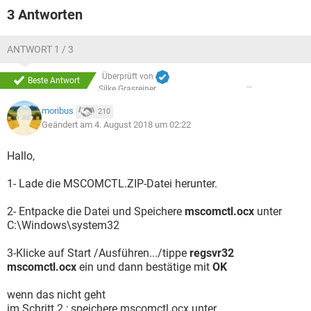
3 Antworten
ANTWORT 1 / 3
Überprüft von
Beste Antwort
Silke Grasreiner
moribus
210
Geändert am 4. August 2018 um 02:22
Hallo,
1- Lade die MSCOMCTL.ZIP-Datei herunter.
2- Entpacke die Datei und Speichere
mscomctl.ocx
unter
C:\Windows\system32
3-Klicke auf Start /Ausführen.../tippe
regsvr32
mscomctl.ocx
ein und dann bestätige mit
OK
wenn das nicht geht
im Schritt 2 ; speichere mscomctl.ocx unter