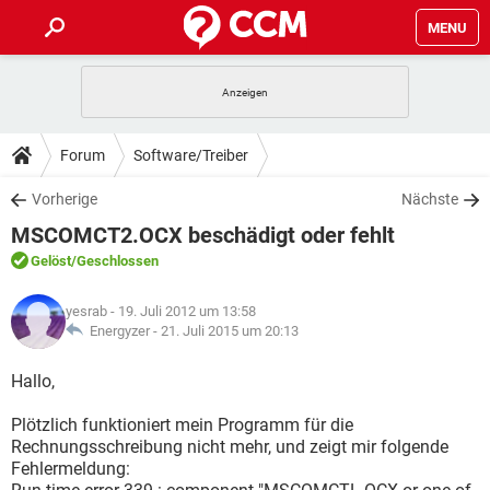
MENU
HOME
SPIELE
STREAMING
TIPPS & TRICKS
Forum
Software/Treiber
ANDROID
IOS
SPIELE
STREAMING
DOWNLOADS
Vorherige
Nächste
WINDOWS 10
INSTAGRAM
ANDROID
IOS
MSCOMCT2.OCX beschädigt oder fehlt
WHATSAPP
SPIELE
TIKTOK
STREAMING
FORUM
WINDOWS 10
INSTAGRAM
Gelöst
/Geschlossen
FACEBOOK
ANDROID
HARDWARE
IOS
WHATSAPP
SPIELE
TIKTOK
STREAMING
LEXIKON
WINDOWS 10
yesrab
- 19. Juli 2012 um 13:58
INSTAGRAM
FACEBOOK
ANDROID
HARDWARE
IOS
Energyzer -
21. Juli 2015 um 20:13
WHATSAPP
SPIELE
TIKTOK
STREAMING
WINDOWS 10
INSTAGRAM
Hallo,
FACEBOOK
ANDROID
HARDWARE
IOS
WHATSAPP
TIKTOK
Plötzlich funktioniert mein Programm für die
WINDOWS 10
INSTAGRAM
FACEBOOK
HARDWARE
Rechnungsschreibung nicht mehr, und zeigt mir folgende
WHATSAPP
TIKTOK
Fehlermeldung: