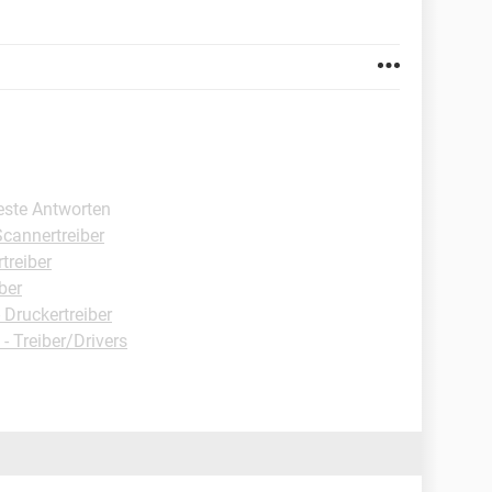
este Antworten
cannertreiber
treiber
ber
Druckertreiber
 Treiber/Drivers