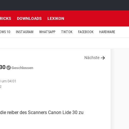
TRICKS
DOWNLOADS
LEXIKON
OWS 10
INSTAGRAM
WHATSAPP
TIKTOK
FACEBOOK
HARDWARE
Nächste
 30
Geschlossen
8 um 04:01
2
 die reiber des Scanners Canon Lide 30 zu