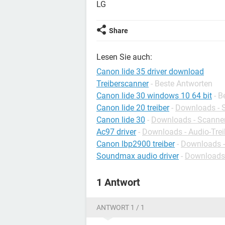
LG
Share
Lesen Sie auch:
Canon lide 35 driver download
Treiberscanner
- Beste Antworten
Canon lide 30 windows 10 64 bit
- B
Canon lide 20 treiber
-
Downloads - S
Canon lide 30
-
Downloads - Scanner
Ac97 driver
-
Downloads - Audio-Trei
Canon lbp2900 treiber
-
Downloads - 
Soundmax audio driver
-
Downloads -
1 Antwort
ANTWORT 1 / 1