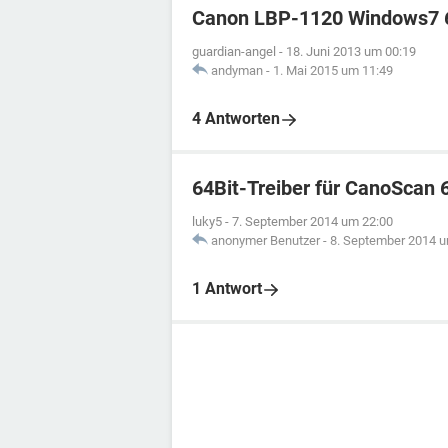
Canon LBP-1120 Windows7 64
guardian-angel
-
18. Juni 2013 um 00:19
andyman
-
1. Mai 2015 um 11:49
4 Antworten
64Bit-Treiber für CanoScan 
luky5
-
7. September 2014 um 22:00
anonymer Benutzer
-
8. September 2014 u
1 Antwort