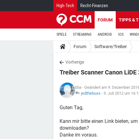
High-Tech
Recht-Finanzen
FORUM
TIPPS & 
SPIELE
STREAMING
ANDROID
IOS
WIND
Forum
Software/Treiber
Vorherige
Treiber Scanner Canon LiDE
Elia
- Geändert am 9. Dezember 201
jedtheboss
-
9. Juli 2012 um 16:1
Guten Tag,
Kann mir bitte einen Link bieten, um
downloaden?
Danke im voraus.