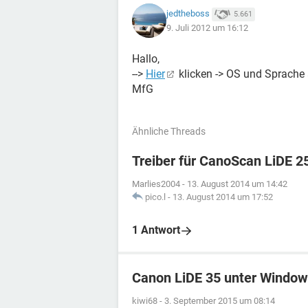
jedtheboss
5.661
9. Juli 2012 um 16:12
Hallo,
-->
Hier
klicken -> OS und Sprache 
MfG
Ähnliche Threads
Treiber für CanoScan LiDE 2
Marlies2004
-
13. August 2014 um 14:42
pico.l
-
13. August 2014 um 17:52
1 Antwort
Canon LiDE 35 unter Window
kiwi68
-
3. September 2015 um 08:14