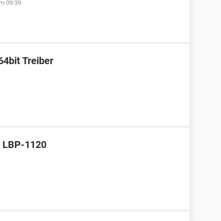
m 09:39
bit Treiber
t LBP-1120