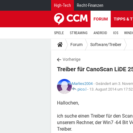
High-Tech
Recht-Finanzen
FORUM
TIPPS & 
SPIELE
STREAMING
ANDROID
IOS
WIND
Forum
Software/Treiber
Vorherige
Treiber für CanoScan LiDE 2
Marlies2004
- Geändert am 3. Nove
pico.l
-
13. August 2014 um 17:52
Hallochen,
ich suche einen Treiber für den Sc
unserem Rechner, der Win7 -64 Bit Ve
Treiber.