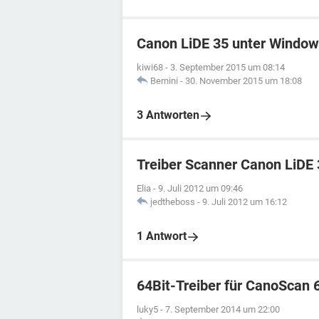
Canon LiDE 35 unter Window
kiwi68
-
3. September 2015 um 08:14
Bernini
-
30. November 2015 um 18:08
3 Antworten
Treiber Scanner Canon LiDE
Elia
-
9. Juli 2012 um 09:46
jedtheboss
-
9. Juli 2012 um 16:12
1 Antwort
64Bit-Treiber für CanoScan 
luky5
-
7. September 2014 um 22:00