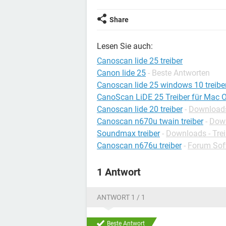
Share
Lesen Sie auch:
Canoscan lide 25 treiber
Canon lide 25
- Beste Antworten
Canoscan lide 25 windows 10 treibe
CanoScan LiDE 25 Treiber für Mac 
Canoscan lide 20 treiber
-
Downloads
Canoscan n670u twain treiber
-
Down
Soundmax treiber
-
Downloads - Trei
Canoscan n676u treiber
-
Forum Sof
1 Antwort
ANTWORT 1 / 1
Beste Antwort