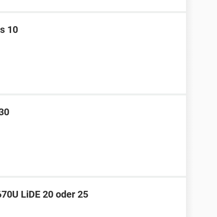
s 10
 30
670U LiDE 20 oder 25