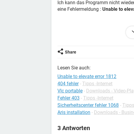
Ich kann das Programm nicht wieder 
eine Fehlermeldung :
Unable to elev
Was hat das bitte zu bedeuten ? Und
Danke
Bin unter Windows 7, IE 9.0.
Share
Lesen Sie auch:
Unable to elevate error 1812
404 fehler
-
Tipps -Internet
Vlc portable
-
Downloads - Video-Pla
Fehler 403
-
Tipps -Internet
Sicherheitscenter fehler 1068
-
Tipp
Aris installation
-
Downloads - Busin
3 Antworten