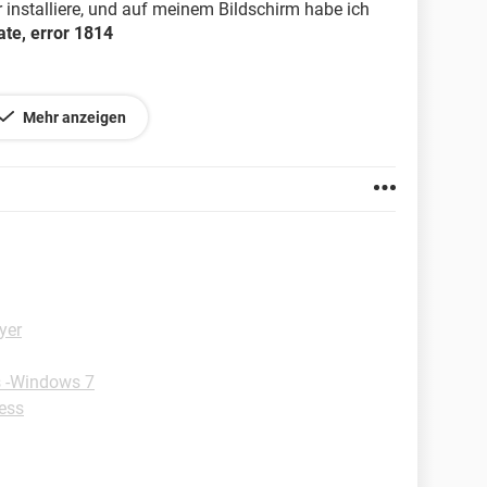
installiere, und auf meinem Bildschirm habe ich
ate, error 1814
 wie kann wieder VLC installieren ?
Mehr anzeigen
yer
s -Windows 7
ess