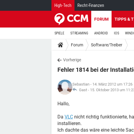
High-Tech
Recht-Finanzen
FORUM
TIPPS & 
SPIELE
STREAMING
ANDROID
IOS
WIND
Forum
Software/Treiber
Vorherige
Fehler 1814 bei der Installa
Sebastian
- 14. März 2012 um 17:26
Gast -
15. Oktober 2013 um 11:2
Hallo,
Da
VLC
nicht richtig funktionierte, h
installieren.
Ich dachte das wäre eine leichte Sach