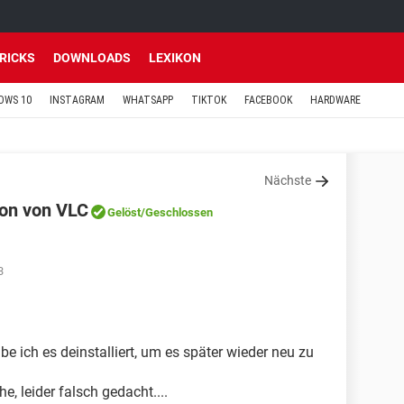
TRICKS
DOWNLOADS
LEXIKON
OWS 10
INSTAGRAM
WHATSAPP
TIKTOK
FACEBOOK
HARDWARE
Nächste
tion von VLC
Gelöst
/Geschlossen
3
abe ich es deinstalliert, um es später wieder neu zu
e, leider falsch gedacht....