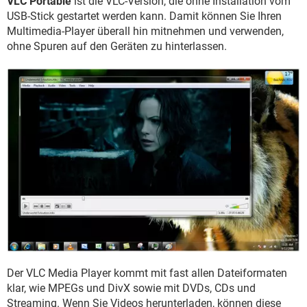
VLC Portable
ist die VLC-Version, die ohne Installation vom
FACEBOOK
HARDWARE
USB-Stick gestartet werden kann. Damit können Sie Ihren
Multimedia-Player überall hin mitnehmen und verwenden,
ohne Spuren auf den Geräten zu hinterlassen.
Der VLC Media Player kommt mit fast allen Dateiformaten
klar, wie MPEGs und DivX sowie mit DVDs, CDs und
Streaming. Wenn Sie Videos herunterladen, können diese