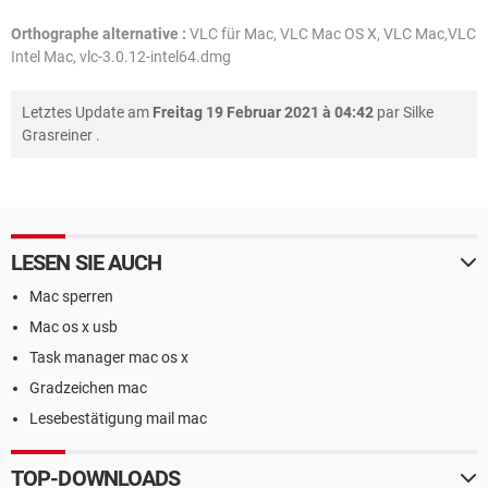
Orthographe alternative :
VLC für Mac, VLC Mac OS X, VLC Mac,VLC
Intel Mac, vlc-3.0.12-intel64.dmg
Letztes Update am
Freitag 19 Februar 2021 à 04:42
par
Silke
Grasreiner
.
LESEN SIE AUCH
Mac sperren
Mac os x usb
Task manager mac os x
Gradzeichen mac
Lesebestätigung mail mac
TOP-DOWNLOADS