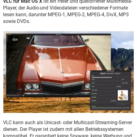
VLC für Mac OS X
ist ein freier und quelloffener Multimedia-
FACEBOOK
HARDWARE
Player, der Audio-und Videodateien verschiedener Formate
lesen kann, darunter MPEG-1, MPEG-2, MPEG-4, DivX, MP3
sowie DVDs.
VLC kann auch als Unicast- oder Multicast-Streaming-Server
dienen. Der Player ist zudem mit allen Betriebssystemen
kompatibel. Er garantiert keine Spyware, keine Werbung und