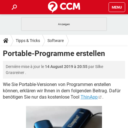
MENU
HOME
SPIELE
STREAMING
TIPPS & TRICKS
Tipps & Tricks
Software
ANDROID
IOS
SPIELE
STREAMING
DOWNLOADS
Portable-Programme erstellen
WINDOWS 10
INSTAGRAM
ANDROID
IOS
WHATSAPP
SPIELE
TIKTOK
STREAMING
FORUM
Dernière mise à jour le
14 August 2019 à 20:55
par
Silke
WINDOWS 10
INSTAGRAM
FACEBOOK
ANDROID
HARDWARE
IOS
Grasreiner
.
WHATSAPP
SPIELE
TIKTOK
STREAMING
LEXIKON
WINDOWS 10
INSTAGRAM
Wie Sie Portable-Versionen von Programmen erstellen
FACEBOOK
ANDROID
HARDWARE
IOS
können, erklären wir Ihnen in dem folgenden Beitrag. Dafür
WHATSAPP
SPIELE
TIKTOK
STREAMING
WINDOWS 10
INSTAGRAM
benötigen Sie nur das kostenlose Tool
ThinApp
.
FACEBOOK
ANDROID
HARDWARE
IOS
WHATSAPP
TIKTOK
WINDOWS 10
INSTAGRAM
FACEBOOK
HARDWARE
WHATSAPP
TIKTOK