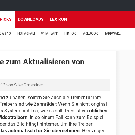
TRICKS
DOWNLOADS
LEXIKON
OWS 10
INSTAGRAM
WHATSAPP
TIKTOK
FACEBOOK
HARDWARE
 zum Aktualisieren von
:13
von
Silke Grasreiner
.
zu halten, sollten Sie auch die Treiber für Ihre
reiber sind wie Zahnräder: Wenn Sie nicht original
s System nicht so, wie es soll. Dies ist ein
übliches
Videotreibern
. In so einem Fall kann zum Beispiel
der das Bild hängt hinterher. Um Ihre Treiber
das automatisch für Sie übernehmen
. Hier zeigen