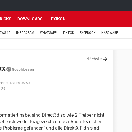
TRICKS
DOWNLOADS
LEXIKON
OWS 10
INSTAGRAM
WHATSAPP
TIKTOK
FACEBOOK
HARDWARE
Nächste
ctX
Geschlossen
ber 2018 um 06:50
:29
matiert habe, sind Direct3d so wie 2 Treiber nicht
ehe ich weder Fragezeichen noch Ausrufezeichen,
e Probleme gefunden" und alle DirektX Fktn sind