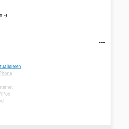
 ;-)
tualisieren
iPhone
ternet
/iPod
od