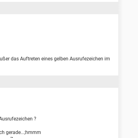
 außer das Auftreten eines gelben Ausrufezeichen im
 Ausrufezeichen ?
 ich gerade...;hmmm