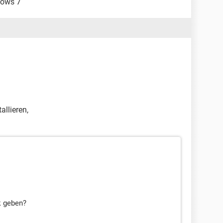
ndows 7
allieren,
k geben?