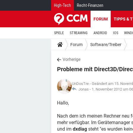
High-Tech
Recht-Finanzen
FORUM
TIPPS & 
SPIELE
STREAMING
ANDROID
IOS
WIND
Forum
Software/Treiber
Vorherige
Probleme mit Direct3D/Dire
UnDosTre
- Geändert am 15. Novem
Jonas -
1. November 2012 um 06
Hallo,
Nach dem ich meinen Rechner neu for
mehr verfügbar. Im Gerätemanager s
und im
dxdiag
steht "es wurden kein