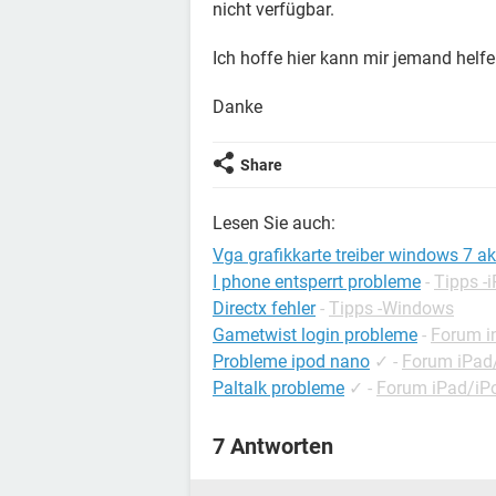
nicht verfügbar.
Ich hoffe hier kann mir jemand helfen
Danke
Share
Lesen Sie auch:
Vga grafikkarte treiber windows 7 ak
I phone entsperrt probleme
-
Tipps -
Directx fehler
-
Tipps -Windows
Gametwist login probleme
-
Forum in
Probleme ipod nano
✓
-
Forum iPad
Paltalk probleme
✓
-
Forum iPad/iP
7 Antworten