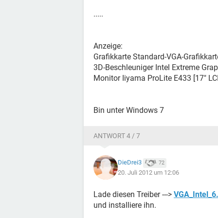
.....
Anzeige:
Grafikkarte Standard-VGA-Grafikkar
3D-Beschleuniger Intel Extreme Grap
Monitor Iiyama ProLite E433 [17" L
Bin unter Windows 7
ANTWORT 4 / 7
DieDrei3
72
20. Juli 2012 um 12:06
Lade diesen Treiber --->
VGA_Intel_6
und installiere ihn.