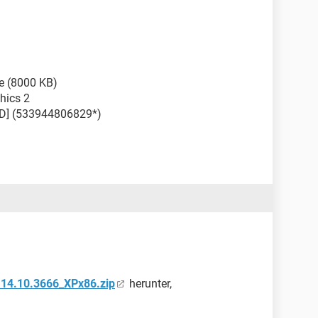
te (8000 KB)
hics 2
CD] (533944806829*)
.14.10.3666_XPx86.zip
herunter,