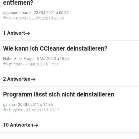
entfernen?
aggeburckhardt
-
23 Okt 2021 à 06:37
SilkeCCM
-
25 Okt 2021 à 23:30
1 Antwort
Wie kann ich CCleaner deinstallieren?
Habe_Eine_Frage
-
5 Mai 2020 à 18:52
mintero
-
7 Mai 2020 à 17:11
2 Antworten
Programm lässt sich nicht deinstallieren
gaisha
-
20 Okt 2011 à 14:35
BugFixx
-
9 Dez 2011 à 15:17
10 Antworten