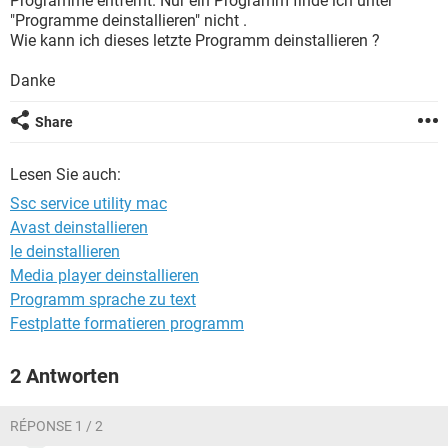
Programme entfernt. Nur ein Programm finde ich unter
FACEBOOK
HARDWARE
"Programme deinstallieren" nicht .
Wie kann ich dieses letzte Programm deinstallieren ?
Danke
Share
Lesen Sie auch:
Ssc service utility mac
Avast deinstallieren
Ie deinstallieren
Media player deinstallieren
Programm sprache zu text
Festplatte formatieren programm
2 Antworten
RÉPONSE 1 / 2