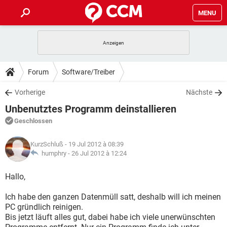
MENU
HOME
SPIELE
STREAMING
TIPPS & TRICKS
Forum
Software/Treiber
ANDROID
IOS
SPIELE
STREAMING
DOWNLOADS
Vorherige
Nächste
WINDOWS 10
INSTAGRAM
ANDROID
IOS
Unbenutztes Programm deinstallieren
WHATSAPP
SPIELE
TIKTOK
STREAMING
FORUM
WINDOWS 10
INSTAGRAM
Geschlossen
FACEBOOK
ANDROID
HARDWARE
IOS
WHATSAPP
SPIELE
TIKTOK
STREAMING
LEXIKON
WINDOWS 10
KurzSchluß
- 19 Jul 2012 à 08:39
INSTAGRAM
FACEBOOK
ANDROID
HARDWARE
IOS
humphry -
26 Jul 2012 à 12:24
WHATSAPP
SPIELE
TIKTOK
STREAMING
WINDOWS 10
INSTAGRAM
Hallo,
FACEBOOK
ANDROID
HARDWARE
IOS
WHATSAPP
TIKTOK
Ich habe den ganzen Datenmüll satt, deshalb will ich meinen
WINDOWS 10
INSTAGRAM
FACEBOOK
HARDWARE
PC gründlich reinigen.
WHATSAPP
TIKTOK
Bis jetzt läuft alles gut, dabei habe ich viele unerwünschten