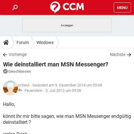
MENU
HOME
SPIELE
STREAMING
TIPPS & TRICKS
Forum
Windows
ANDROID
IOS
SPIELE
STREAMING
DOWNLOADS
Vorherige
Nächste
WINDOWS 10
INSTAGRAM
ANDROID
IOS
Wie deinstalliert man MSN Messenger?
WHATSAPP
SPIELE
TIKTOK
STREAMING
FORUM
WINDOWS 10
INSTAGRAM
Geschlossen
FACEBOOK
ANDROID
HARDWARE
IOS
WHATSAPP
SPIELE
TIKTOK
STREAMING
LEXIKON
WINDOWS 10
scheul
- Geändert am 9. Dezember 2018 um 05:08
INSTAGRAM
FACEBOOK
ANDROID
HARDWARE
IOS
Feuerstein -
3. Juli 2012 um 09:08
WHATSAPP
SPIELE
TIKTOK
STREAMING
WINDOWS 10
INSTAGRAM
Hallo,
FACEBOOK
ANDROID
HARDWARE
IOS
WHATSAPP
TIKTOK
könnt ihr mir bitte sagen, wie man MSN Messenger endgültig
WINDOWS 10
INSTAGRAM
FACEBOOK
HARDWARE
deinstalliert ?
WHATSAPP
TIKTOK