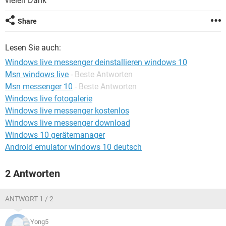
vielen Dank
FACEBOOK
HARDWARE
Share
Lesen Sie auch:
Windows live messenger deinstallieren windows 10
Msn windows live
- Beste Antworten
Msn messenger 10
- Beste Antworten
Windows live fotogalerie
Windows live messenger kostenlos
Windows live messenger download
Windows 10 gerätemanager
Android emulator windows 10 deutsch
2 Antworten
ANTWORT 1 / 2
Yong5