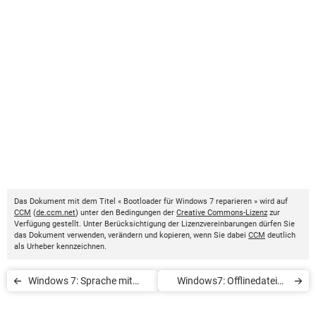
Das Dokument mit dem Titel « Bootloader für Windows 7 reparieren » wird auf
CCM
(
de.ccm.net
) unter den Bedingungen der
Creative Commons-Lizenz
zur
Verfügung gestellt. Unter Berücksichtigung der Lizenzvereinbarungen dürfen Sie
das Dokument verwenden, verändern und kopieren, wenn Sie dabei
CCM
deutlich
als Urheber kennzeichnen.
Windows 7: Sprache mit
Windows7: Offlinedateien
Vistalizator ändern
deaktivieren