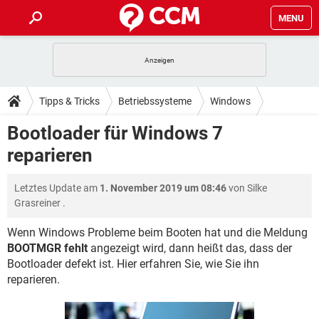
MENU
HOME
SPIELE
STREAMING
TIPPS & TRICKS
Tipps & Tricks
Betriebssysteme
Windows
ANDROID
IOS
SPIELE
STREAMING
DOWNLOADS
Bootloader für Windows 7
Windows 7
WINDOWS 10
INSTAGRAM
ANDROID
IOS
reparieren
WHATSAPP
SPIELE
TIKTOK
STREAMING
FORUM
WINDOWS 10
INSTAGRAM
FACEBOOK
ANDROID
HARDWARE
IOS
Letztes Update am
1. November 2019 um 08:46
von
Silke
WHATSAPP
SPIELE
TIKTOK
STREAMING
LEXIKON
WINDOWS 10
Grasreiner
.
INSTAGRAM
FACEBOOK
ANDROID
HARDWARE
IOS
WHATSAPP
SPIELE
TIKTOK
STREAMING
Wenn Windows Probleme beim Booten hat und die Meldung
WINDOWS 10
INSTAGRAM
BOOTMGR fehlt
angezeigt wird, dann heißt das, dass der
FACEBOOK
ANDROID
HARDWARE
IOS
Bootloader defekt ist. Hier erfahren Sie, wie Sie ihn
WHATSAPP
TIKTOK
WINDOWS 10
INSTAGRAM
reparieren.
FACEBOOK
HARDWARE
WHATSAPP
TIKTOK