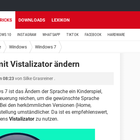
TRICKS
DOWNLOADS
LEXIKON
OWS 10
INSTAGRAM
WHATSAPP
TIKTOK
FACEBOOK
HARDWARE
e
Windows
Windows 7
t Vistalizator ändern
m 08:23
von
Silke Grasreiner
.
 7 ist das Ändern der Sprache ein Kinderspiel,
steuerung reichen, um die gewünschte Sprache
. Bei den herkömmlichen Versionen (Home,
stellung umständlicher. Da ist es empfehlenswert,
mens
Vistalizator
zu nutzen.