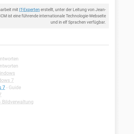
arbeit mit
IT-Experten
erstellt, unter der Leitung von Jean-
CCM ist eine führende internationale Technologie-Webseite
und in elf Sprachen verfügbar.
Antworten
Antworten
Windows
dows 7
s 7
- Guide
7
 Bildverwaltung