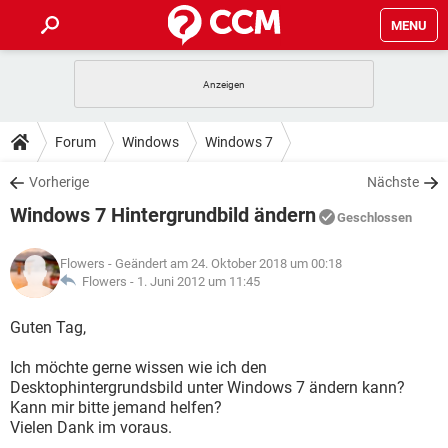
MENU
HOME
SPIELE
STREAMING
TIPPS & TRICKS
Forum
Windows
Windows 7
ANDROID
IOS
SPIELE
STREAMING
DOWNLOADS
Vorherige
Nächste
WINDOWS 10
INSTAGRAM
ANDROID
IOS
Windows 7 Hintergrundbild ändern
WHATSAPP
SPIELE
TIKTOK
STREAMING
Geschlossen
FORUM
WINDOWS 10
INSTAGRAM
FACEBOOK
ANDROID
HARDWARE
IOS
Flowers
- Geändert am 24. Oktober 2018 um 00:18
WHATSAPP
SPIELE
TIKTOK
STREAMING
LEXIKON
Flowers -
1. Juni 2012 um 11:45
WINDOWS 10
INSTAGRAM
FACEBOOK
ANDROID
HARDWARE
IOS
WHATSAPP
SPIELE
TIKTOK
STREAMING
Guten Tag,
WINDOWS 10
INSTAGRAM
FACEBOOK
ANDROID
HARDWARE
IOS
Ich möchte gerne wissen wie ich den
WHATSAPP
TIKTOK
Desktophintergrundsbild unter Windows 7 ändern kann?
WINDOWS 10
INSTAGRAM
FACEBOOK
HARDWARE
Kann mir bitte jemand helfen?
WHATSAPP
TIKTOK
Vielen Dank im voraus.