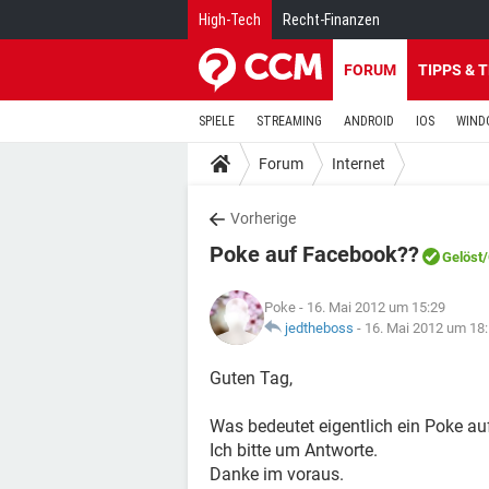
High-Tech
Recht-Finanzen
FORUM
TIPPS & 
SPIELE
STREAMING
ANDROID
IOS
WIND
Forum
Internet
Vorherige
Poke auf Facebook??
Gelöst
Poke
- 16. Mai 2012 um 15:29
jedtheboss
-
16. Mai 2012 um 18
Guten Tag,
Was bedeutet eigentlich ein Poke a
Ich bitte um Antworte.
Danke im voraus.