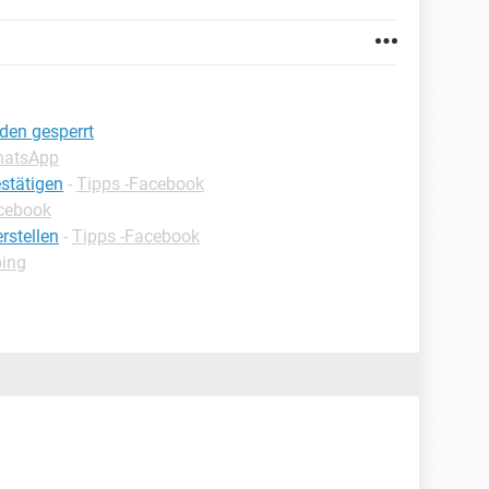
den gesperrt
hatsApp
estätigen
-
Tipps -Facebook
acebook
rstellen
-
Tipps -Facebook
ping