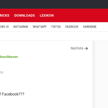
TRICKS
DOWNLOADS
LEXIKON
OWS 10
INSTAGRAM
WHATSAPP
TIKTOK
FACEBOOK
HARDWARE
Nächste
/Geschlossen
:10
uf Facebook???