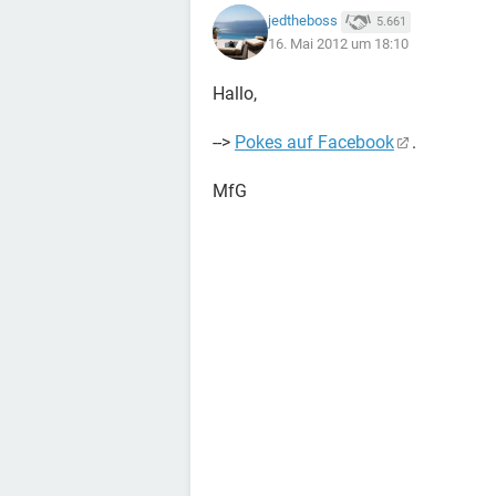
jedtheboss
5.661
16. Mai 2012 um 18:10
Hallo,
-->
Pokes auf Facebook
.
MfG