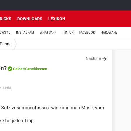
TRICKS
DOWNLOADS
LEXIKON
OWS 10
INSTAGRAM
WHATSAPP
TIKTOK
FACEBOOK
HARDWARE
iPhone
Nächste
en?
Gelöst
/Geschlossen
m 11:53
em Satz zusammenfassen: wie kann man Musik vom
e für jeden Tipp.