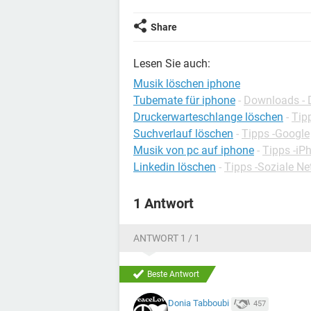
Share
Lesen Sie auch:
Musik löschen iphone
Tubemate für iphone
-
Downloads - 
Druckerwarteschlange löschen
-
Tip
Suchverlauf löschen
-
Tipps -Google
Musik von pc auf iphone
-
Tipps -iP
Linkedin löschen
-
Tipps -Soziale N
1 Antwort
ANTWORT 1 / 1
Beste Antwort
Donia Tabboubi
457