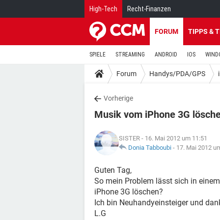
High-Tech
Recht-Finanzen
FORUM
TIPPS & 
SPIELE
STREAMING
ANDROID
IOS
WIND
Forum
Handys/PDA/GPS
Vorherige
Musik vom iPhone 3G lösch
SISTER
- 16. Mai 2012 um 11:51
Donia Tabboubi
-
17. Mai 2012 u
Guten Tag,
So mein Problem lässt sich in ein
iPhone 3G löschen?
Ich bin Neuhandyeinsteiger und dank
L.G