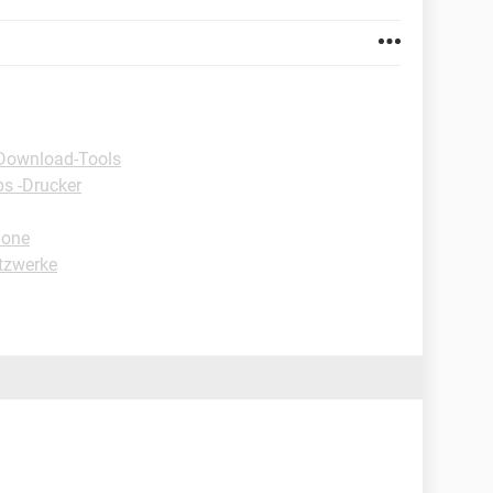
Download-Tools
ps -Drucker
hone
etzwerke