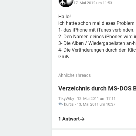
17. Mai 2012 um 11:53
Hallo!
ich hatte schon mal dieses Problem
1- das iPhone mit iTunes verbinden.
2- Den Namen deines iPhones wird im
3- Die Alben / Wiedergabelisten an-h
4- Die Veränderungen durch den Kl
Gruß
Ähnliche Threads
Verzeichnis durch MS-DOS B
TikyWiky
-
12. Mai 2011 um 17:11
kurtis
-
13. Mai 2011 um 10:37
1 Antwort