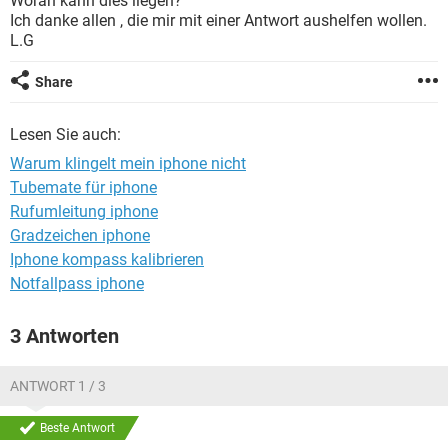
Woran kann dies liegen?
FACEBOOK
HARDWARE
Ich danke allen , die mir mit einer Antwort aushelfen wollen.
L.G
Share
Lesen Sie auch:
Warum klingelt mein iphone nicht
Tubemate für iphone
Rufumleitung iphone
Gradzeichen iphone
Iphone kompass kalibrieren
Notfallpass iphone
3 Antworten
ANTWORT 1 / 3
Beste Antwort