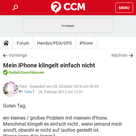
MENU
HOME
SPIELE
STREAMING
TIPPS & TRICKS
Forum
Handys/PDA/GPS
iPhone
ANDROID
IOS
SPIELE
STREAMING
DOWNLOADS
Vorherige
Nächste
WINDOWS 10
INSTAGRAM
ANDROID
IOS
Mein iPhone klingelt einfach nicht
WHATSAPP
SPIELE
TIKTOK
STREAMING
FORUM
WINDOWS 10
INSTAGRAM
Gelöst
/Geschlossen
FACEBOOK
ANDROID
HARDWARE
IOS
WHATSAPP
SPIELE
TIKTOK
STREAMING
LEXIKON
WINDOWS 10
Flora
- Geändert am 25. Oktober 2018 um 00:49
INSTAGRAM
FACEBOOK
ANDROID
HARDWARE
IOS
Toto.T
-
28. Februar 2012 um 12:01
WHATSAPP
SPIELE
TIKTOK
STREAMING
WINDOWS 10
INSTAGRAM
Guten Tag,
FACEBOOK
ANDROID
HARDWARE
IOS
WHATSAPP
TIKTOK
ein kleines / großes Problem mit meinem iPhone.
WINDOWS 10
INSTAGRAM
FACEBOOK
HARDWARE
Manchmal klingelt es einfach nicht , wenn jemand mich
WHATSAPP
TIKTOK
anruft, obwohl er nicht auf lautlos gestellt ist.