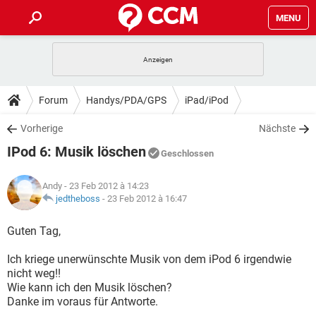
MENU
HOME
SPIELE
STREAMING
TIPPS & TRICKS
Forum
Handys/PDA/GPS
iPad/iPod
ANDROID
IOS
SPIELE
STREAMING
DOWNLOADS
Vorherige
Nächste
WINDOWS 10
INSTAGRAM
ANDROID
IOS
IPod 6: Musik löschen
WHATSAPP
SPIELE
TIKTOK
STREAMING
Geschlossen
FORUM
WINDOWS 10
INSTAGRAM
FACEBOOK
ANDROID
HARDWARE
IOS
Andy
- 23 Feb 2012 à 14:23
WHATSAPP
SPIELE
TIKTOK
STREAMING
LEXIKON
jedtheboss
-
23 Feb 2012 à 16:47
WINDOWS 10
INSTAGRAM
FACEBOOK
ANDROID
HARDWARE
IOS
WHATSAPP
SPIELE
TIKTOK
STREAMING
Guten Tag,
WINDOWS 10
INSTAGRAM
FACEBOOK
ANDROID
HARDWARE
IOS
Ich kriege unerwünschte Musik von dem iPod 6 irgendwie
WHATSAPP
TIKTOK
nicht weg!!
WINDOWS 10
INSTAGRAM
FACEBOOK
HARDWARE
Wie kann ich den Musik löschen?
WHATSAPP
TIKTOK
Danke im voraus für Antworte.