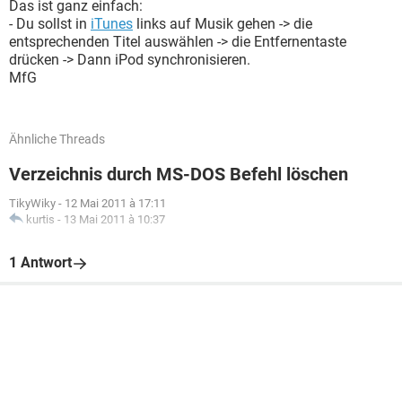
Das ist ganz einfach:
- Du sollst in
iTunes
links auf Musik gehen -> die
entsprechenden Titel auswählen -> die Entfernentaste
drücken -> Dann iPod synchronisieren.
MfG
Ähnliche Threads
Verzeichnis durch MS-DOS Befehl löschen
TikyWiky
-
12 Mai 2011 à 17:11
kurtis
-
13 Mai 2011 à 10:37
1 Antwort