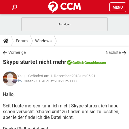
MENU
HOME
SPIELE
STREAMING
TIPPS & TRICKS
Forum
Windows
ANDROID
IOS
SPIELE
STREAMING
DOWNLOADS
Vorherige
Nächste
WINDOWS 10
INSTAGRAM
ANDROID
IOS
Skype startet nicht mehr
WHATSAPP
SPIELE
TIKTOK
STREAMING
Gelöst
/Geschlossen
FORUM
WINDOWS 10
INSTAGRAM
FACEBOOK
ANDROID
HARDWARE
IOS
Yajuj
- Geändert am 1. Dezember 2018 um 06:21
WHATSAPP
SPIELE
TIKTOK
STREAMING
LEXIKON
Green -
31. August 2012 um 11:08
WINDOWS 10
INSTAGRAM
FACEBOOK
ANDROID
HARDWARE
IOS
WHATSAPP
SPIELE
TIKTOK
STREAMING
Hallo,
WINDOWS 10
INSTAGRAM
FACEBOOK
ANDROID
HARDWARE
IOS
Seit Heute morgen kann ich nicht Skype starten. ich habe
WHATSAPP
TIKTOK
schon versucht, "shared.xml" zu finden um sie zu löschen,
WINDOWS 10
INSTAGRAM
FACEBOOK
HARDWARE
aber leider finde ich die Datei nicht.
WHATSAPP
TIKTOK
Danke für Ihre Antwort