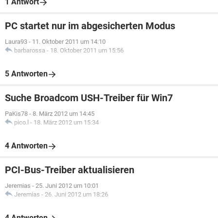
1 Antwort
PC startet nur im abgesicherten Modus
Laura93
-
11. Oktober 2011 um 14:10
barbarossa
-
18. Oktober 2011 um 15:56
5 Antworten
Suche Broadcom USH-Treiber für Win7
PaKis78
-
8. März 2012 um 14:45
pico.l
-
18. März 2012 um 15:34
4 Antworten
PCI-Bus-Treiber aktualisieren
Jeremias
-
25. Juni 2012 um 10:01
Jeremias
-
26. Juni 2012 um 18:26
4 Antworten