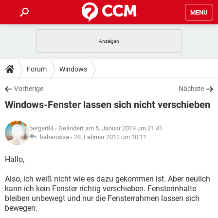
MENU
HOME
SPIELE
STREAMING
TIPPS & TRICKS
Forum
Windows
ANDROID
IOS
SPIELE
STREAMING
DOWNLOADS
Vorherige
Nächste
WINDOWS 10
INSTAGRAM
ANDROID
IOS
Windows-Fenster lassen sich nicht verschieben
WHATSAPP
SPIELE
TIKTOK
STREAMING
FORUM
WINDOWS 10
INSTAGRAM
FACEBOOK
ANDROID
HARDWARE
IOS
berger84
- Geändert am 5. Januar 2019 um 21:41
WHATSAPP
SPIELE
TIKTOK
STREAMING
LEXIKON
babarossa -
28. Februar 2012 um 10:11
WINDOWS 10
INSTAGRAM
FACEBOOK
ANDROID
HARDWARE
IOS
WHATSAPP
SPIELE
TIKTOK
STREAMING
Hallo,
WINDOWS 10
INSTAGRAM
FACEBOOK
ANDROID
HARDWARE
IOS
Also, ich weiß nicht wie es dazu gekommen ist. Aber neulich
WHATSAPP
TIKTOK
kann ich kein Fenster richtig verschieben. Fensterinhalte
WINDOWS 10
INSTAGRAM
FACEBOOK
HARDWARE
bleiben unbewegt und nur die Fensterrahmen lassen sich
WHATSAPP
TIKTOK
bewegen.