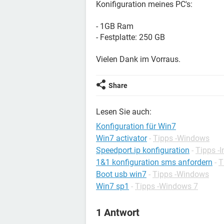
Konifiguration meines PC's:
- 1GB Ram
- Festplatte: 250 GB
Vielen Dank im Vorraus.
Share
Lesen Sie auch:
Konfiguration für Win7
Win7 activator
-
Tipps -Windows
Speedport.ip konfiguration
-
Tipps -I
1&1 konfiguration sms anfordern
-
T
Boot usb win7
-
Tipps -Windows
Win7 sp1
-
Tipps -Windows 7
1 Antwort