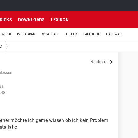
TRICKS
DOWNLOADS
LEXIKON
OWS 10
INSTAGRAM
WHATSAPP
TIKTOK
FACEBOOK
HARDWARE
7
Nächste
lossen
04
:48
 vorher möchte ich gerne wissen ob ich kein Problem
tallatio.