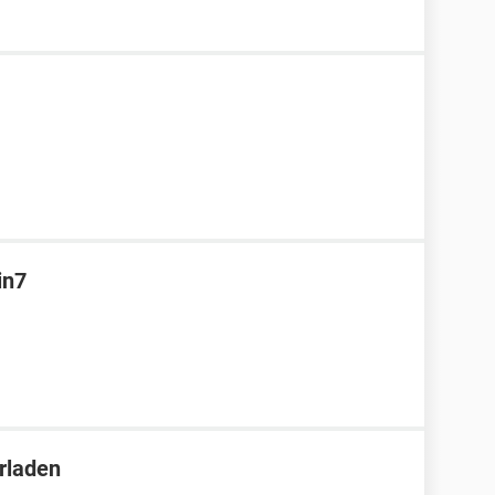
in7
rladen