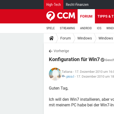
High-Tech
Recht-Finanzen
FORUM
TIPPS & 
SPIELE
STREAMING
ANDROID
IOS
WIND
Forum
Windows
Windows 
Vorherige
Konfiguration für Win7
Gesch
Tatiana
- 17. Dezember 2010 um 16:
pico.l
-
17. Dezember 2010 um 18
Guten Tag,
Ich will den Win7 installieren, aber
mit meinem PC habe bei der Win7-Ins