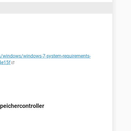
us/windows/windows-7-system-requirements-
4e15f
eichercontroller