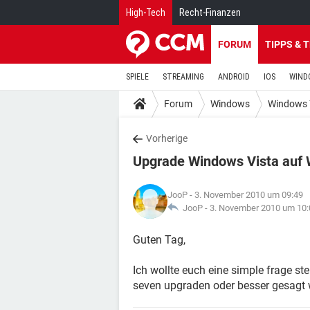
High-Tech
Recht-Finanzen
FORUM
TIPPS & 
SPIELE
STREAMING
ANDROID
IOS
WIND
Forum
Windows
Windows 
Vorherige
Upgrade Windows Vista auf
JooP
- 3. November 2010 um 09:49
JooP -
3. November 2010 um 10:
Guten Tag,
Ich wollte euch eine simple frage st
seven upgraden oder besser gesagt w