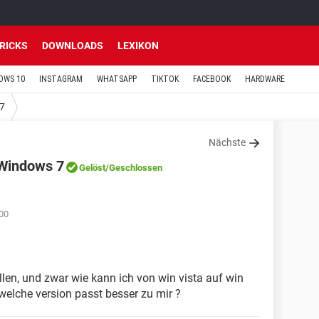
TRICKS
DOWNLOADS
LEXIKON
OWS 10
INSTAGRAM
WHATSAPP
TIKTOK
FACEBOOK
HARDWARE
7
Nächste
 Windows 7
Gelöst
/Geschlossen
00
ellen, und zwar wie kann ich von win vista auf win
elche version passt besser zu mir ?