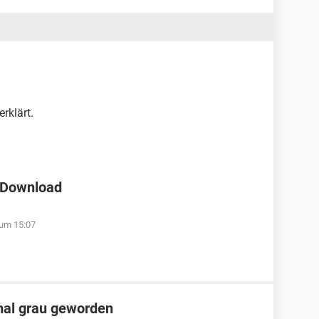
erklärt.
 Download
 um 15:07
nmal grau geworden